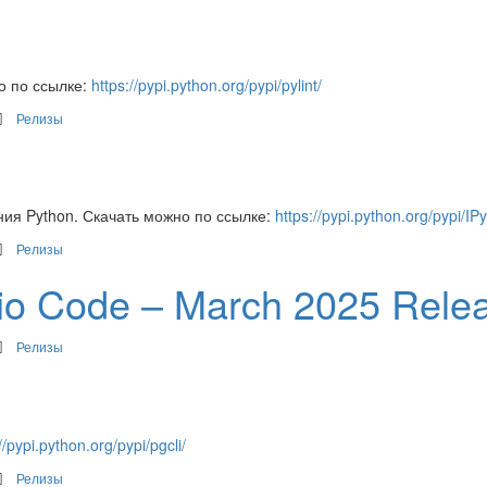
о по ссылке:
https://pypi.python.org/pypi/pylint/
Релизы
ия Python. Скачать можно по ссылке:
https://pypi.python.org/pypi/IP
Релизы
dio Code – March 2025 Rele
Релизы
//pypi.python.org/pypi/pgcli/
Релизы