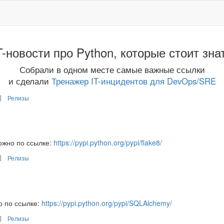
T-новости про Python, которые стоит зна
Собрали в одном месте самые важные ссылки
и сделали
Тренажер IT-инцидентов для DevOps/SRE
Релизы
ожно по ссылке:
https://pypi.python.org/pypi/flake8/
Релизы
о по ссылке:
https://pypi.python.org/pypi/SQLAlchemy/
Релизы