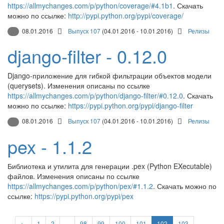
https://allmychanges.com/p/python/coverage/#4.1b1
. Скачать
можно по ссылке:
http://pypi.python.org/pypi/coverage/
08.01.2016
Выпуск 107
(04.01.2016 - 10.01.2016)
Релизы
django-filter - 0.12.0
Django-приложение для гибкой фильтрации объектов модели
(querysets). Изменения описаны по ссылке
https://allmychanges.com/p/python/django-filter/#0.12.0
. Скачать
можно по ссылке:
https://pypi.python.org/pypi/django-filter
08.01.2016
Выпуск 107
(04.01.2016 - 10.01.2016)
Релизы
pex - 1.1.2
Библиотека и утилита для генерации .pex (Python EXecutable)
файлов. Изменения описаны по ссылке
https://allmychanges.com/p/python/pex/#1.1.2
. Скачать можно по
ссылке:
https://pypi.python.org/pypi/pex
←
1
2
...
98
99
100
101
102
103