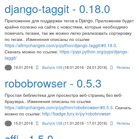
django-taggit - 0.18.0
Приложение для поддержки тегов в Django. Приложение будет
крайне полезно на сайте с новостями, которые необходимо
помечать тегами, так же можно легко реализовать сортировку
по тегам.. Изменения описаны по ссылке
https://allmychanges.com/p/python/django-taggit/#0.18.0
.
Скачать можно по ссылке:
https://pypi.python.org/pypi/django-
taggit/
19.01.2016
Выпуск 109
(18.01.2016 - 24.01.2016)
Релизы
robobrowser - 0.5.3
Простая библиотека для просмотра веб-страниц без веб-
браузера.. Изменения описаны по ссылке
https://allmychanges.com/p/python/robobrowser/#0.5.3
. Скачать
можно по ссылке:
http://badge.fury.io/py/robobrowser
15.01.2016
Выпуск 108
(11.01.2016 - 17.01.2016)
Релизы
cffi - 1.5.0