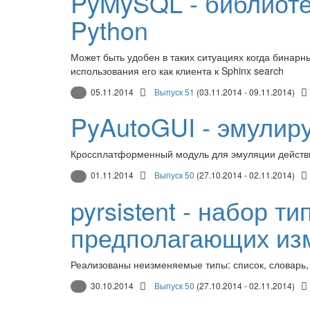
PyMySQL - библиоте
Python
Может быть удобен в таких ситуациях когда бинар
использования его как клиента к Sphinx search
05.11.2014
Выпуск 51
(03.11.2014 - 09.11.2014)
PyAutoGUI - эмулир
Кроссплатформенный модуль для эмуляции действий
01.11.2014
Выпуск 50
(27.10.2014 - 02.11.2014)
pyrsistent - набор т
предполагающих из
Реализованы неизменяемые типы: список, словарь, 
30.10.2014
Выпуск 50
(27.10.2014 - 02.11.2014)