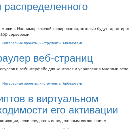
м распределенного
х машин. Например ключей кеширования, которые будут гарантиро
 app-серверами
Интересные проекты, инструменты, библиотеки
раулер веб-страниц
ресурсов и вебинтерфейс для контроля и управления многими аспе
Интересные проекты, инструменты, библиотеки
риптов в виртуальном
ходимости его активации
б активации, если следовать определенным соглашениям