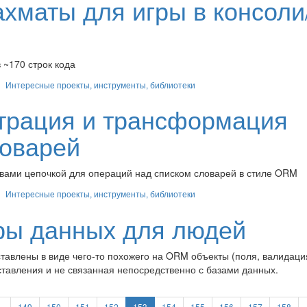
хматы для игры в консоли
 ~170 строк кода
Интересные проекты, инструменты, библиотеки
трация и трансформация
ловарей
зовами цепочкой для операций над списком словарей в стиле ORM
Интересные проекты, инструменты, библиотеки
уры данных для людей
тавлены в виде чего-то похожего на ORM объекты (поля, валидаци
ставления и не связанная непосредственно с базами данных.
..
149
150
151
152
153
154
155
156
157
158