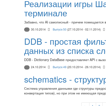
Реализации игры Ша
терминале
Забавно, что AI самописный - причем помещается в
30.10.2014
Выпуск 50
(27.10.2014 - 02.11.2014)
DDB - простая филь
данных из списка с
DDB - Dictionary DataBase предоставляет API с вы
24.10.2014
Выпуск 49
(20.10.2014 - 26.10.2014)
schematics - структ
Система управления данными где структуры предос
конвертация типов), но при этом не имеющая пред
←
1
2
.