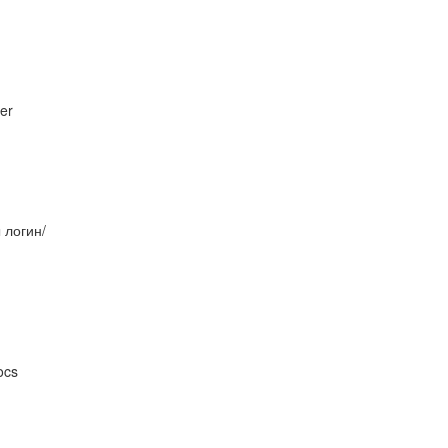
er
 логин/
ocs