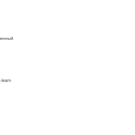
венный
-learn