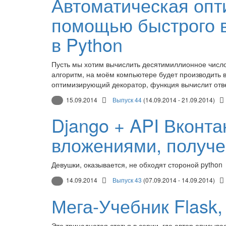
Автоматическая опт
помощью быстрого в
в Python
Пусть мы хотим вычислить десятимиллионное числ
алгоритм, на моём компьютере будет производить 
оптимизирующий декоратор, функция вычислит ответ
15.09.2014
Выпуск 44
(14.09.2014 - 21.09.2014)
Django + API Вконта
вложениями, получе
Девушки, оказывается, не обходят стороной python
14.09.2014
Выпуск 43
(07.09.2014 - 14.09.2014)
Мега-Учебник Flask,
Это тринадцатая статья в серии, где автор описыв