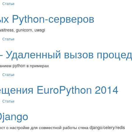
Статьи
х Python-серверов
itress, gunicorn, uwsgi
Статьи
 — Удаленный вызов проце
анием python в примерах
Статьи
ещения EuroPython 2014
Статьи
Django
ст о настройке для совместной работы стека django/celery/redis