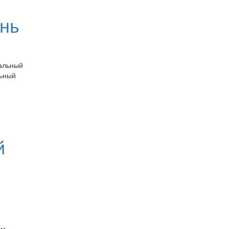
ень
иальный
льный
й
ем