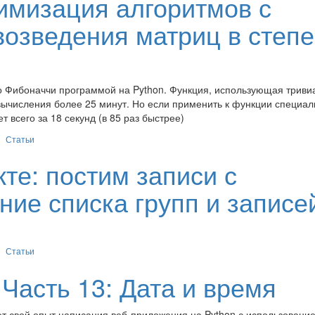
имизация алгоритмов с
озведения матриц в степ
о Фибоначчи программой на Python. Функция, использующая трив
вычисления более 25 минут. Но если применить к функции специа
 всего за 18 секунд (в 85 раз быстрее)
Статьи
кте: постим записи с
ние списка групп и записе
Статьи
 Часть 13: Дата и время
ает свой опыт написания веб-приложения на Python с использовани