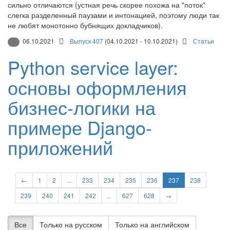
сильно отличаются (устная речь скорее похожа на "поток"
слегка разделенный паузами и интонацией, поэтому люди так
не любят монотонно бубнящих докладчиков).
06.10.2021
Выпуск 407
(04.10.2021 - 10.10.2021)
Статьи
Python service layer:
основы оформления
бизнес-логики на
примере Django-
приложений
←
1
2
...
233
234
235
236
237
238
239
240
241
242
...
627
628
→
Все
Только на русском
Только на английском