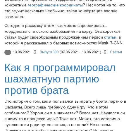
конкретные
географические координаты
? Несмотря на то, что
это звучит несколько необычно, такая конвертация вполне
возможна.
Сегодня я расскажу о том, как можно спроецировать
координаты с плоского изображения на карту. Эта короткая
статья будет своеобразным продолжением первой
статьи
, в
которой я рассказывал о базовых возможностях Mask R-CNN.
13.06.2021
Выпуск 390
(07.06.2021 - 13.06.2021)
Статьи
Как я программировал
шахматную партию
против брата
Это история о том, как я попытался выиграть у брата партию в
шахматы. Всего лишь гребаную одну игру. Что в этом
особенного? Хорош ли я в шахматах? Вовсе нет. Научился ли
я чему-то в процессе игры? Тоже нет. Может, это история о
путешествии ради путешествия, а не цели? Не совсем.
Получил ли я хотя бы удовольствие от этого? Не уверен.