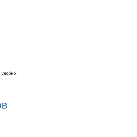
и удобно
ов