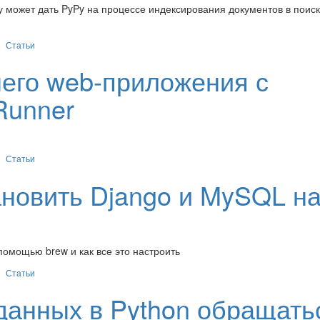
у может дать PyPy на процессе индексирования документов в поис
Статьи
его web-приложения с
Runner
Статьи
ановить Django и MySQL н
 помощью brew и как все это настроить
Статьи
 данных в Python обращать