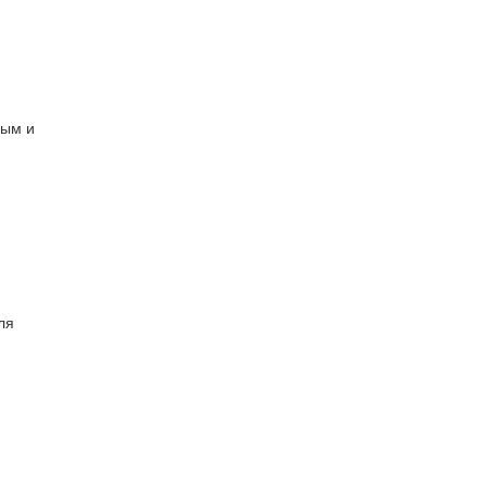
ным и
ля