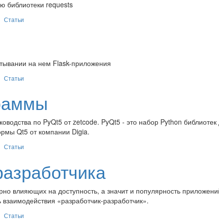
ю библиотеки requests
Статьи
тывании на нем Flask-приложения
Статьи
граммы
оводства по PyQt5 от zetcode. PyQt5 - это набор Python библиотек
рмы Qt5 от компании Digia.
Статьи
разработчика
рно влияющих на доступность, а значит и популярность приложени
ь взаимодействия «разработчик-разработчик».
Статьи