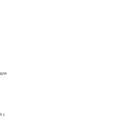
 для
й с