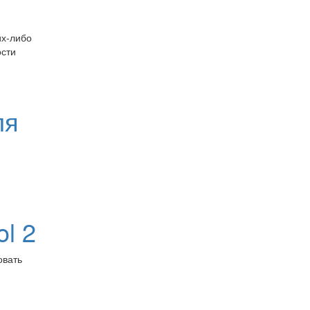
их-либо
ости
ля
ol 2
овать