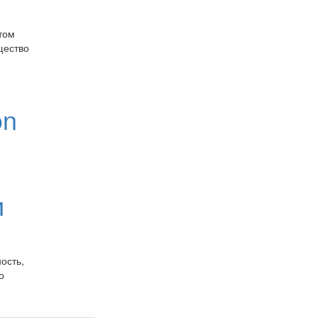
том
щество
on
и
ость,
о