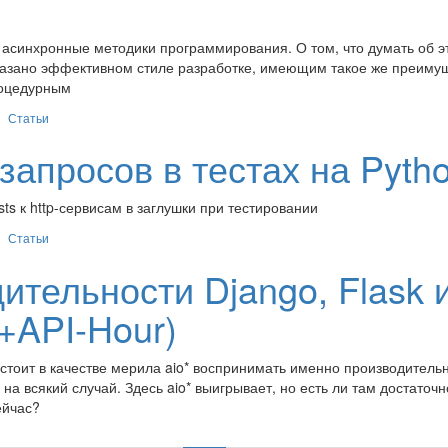
 асинхронные методики программирования. О том, что думать об э
доказано эффективном стиле разработке, имеющим такое же преиму
роцедурным
Статьи
апросов в тестах на Pyth
ts к http-сервисам в заглушки при тестировании
Статьи
тельности Django, Flask 
b+API-Hour)
е стоит в качестве мерила aio* воспринимать именно производительн
на всякий случай. Здесь aio* выигрывает, но есть ли там достаточн
ейчас?