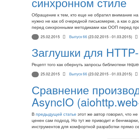
синхронном стиле
Обращение к тем, кто еще не обратил внимание на
нужно не как об очередной писькомерке, а как о 
перед синхронными методиками как ООП перед п
25.02.2015
Выпуск 66
(23.02.2015 - 01.03.2015)
Заглушки для HTTP-з
Рецепт того как обернуть запросы библиотеки reques
25.02.2015
Выпуск 66
(23.02.2015 - 01.03.2015)
Сравнение производи
AsyncIO (aiohttp.we
В
предыдущей статье
этот же автор говорил, что н
ценен сам подход. Но тут же приводит и бенчмарки, 
инструментов для комфортной разработки прямо с