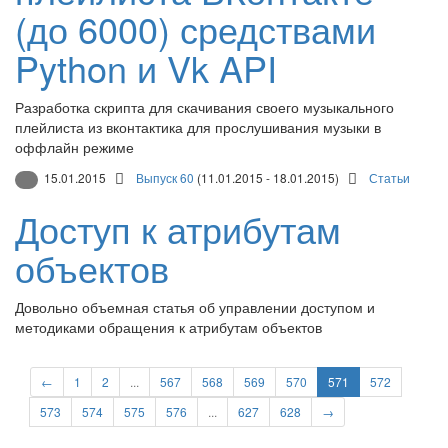
(до 6000) средствами
Python и Vk API
Разработка скрипта для скачивания своего музыкального
плейлиста из вконтактика для прослушивания музыки в
оффлайн режиме
15.01.2015
Выпуск 60
(11.01.2015 - 18.01.2015)
Статьи
Доступ к атрибутам
объектов
Довольно объемная статья об управлении доступом и
методиками обращения к атрибутам объектов
←
1
2
...
567
568
569
570
571
572
573
574
575
576
...
627
628
→