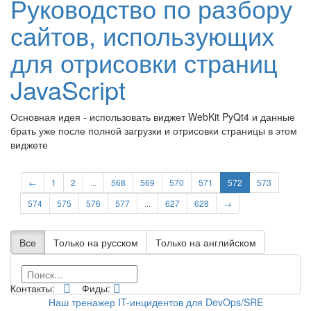
Руководство по разбору
сайтов, использующих
для отрисовки страниц
JavaScript
Основная идея - использовать виджет WebKit PyQt4 и данные
брать уже после полной загрузки и отрисовки страницы в этом
виджете
←
1
2
...
568
569
570
571
572
573
574
575
576
577
...
627
628
→
Все
Только на русском
Только на английском
Контакты:
Фиды:
Наш тренажер IT-инцидентов для DevOps/SRE