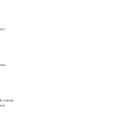
ого
мены
й статье
ого