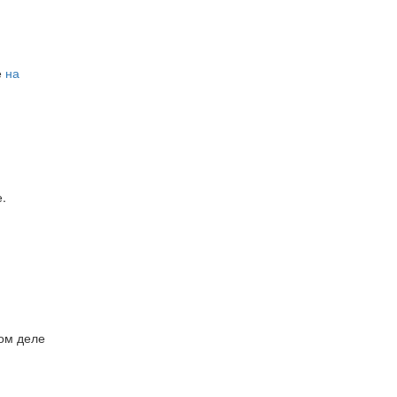
е
на
.
мом деле