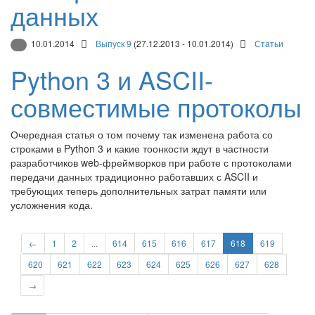
данных
10.01.2014
Выпуск 9
(27.12.2013 - 10.01.2014)
Статьи
Python 3 и ASCII-
совместимые протоколы
Очередная статья о том почему так изменена работа со
строками в Python 3 и какие тоонкости ждут в частности
разработчиков web-фреймворков при работе с протоколами
передачи данных традиционно работавших с ASCII и
требующих теперь дополнительных затрат памяти или
усложнения кода.
←
1
2
...
614
615
616
617
618
619
620
621
622
623
624
625
626
627
628
→