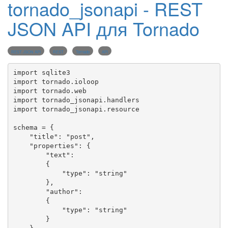
tornado_jsonapi - REST
JSON API для Tornado
REST JSON API
REST
Tornado
API
import
import
import
import
import
 tornado_jsonapi.resource

schema 
=
 {

"
title
"
: 
"
post
"
,

"
properties
"
: {

"
text
"
:

        {

"
type
"
: 
"
string
"
        },

"
author
"
:

        {

"
type
"
: 
"
string
"
        }
