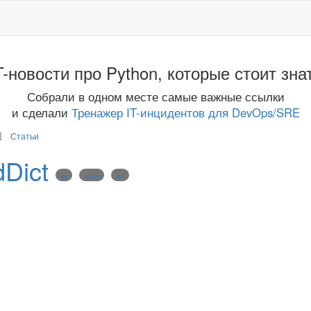
T-новости про Python, которые стоит зна
Собрали в одном месте самые важные ссылки
и сделали
Тренажер IT-инцидентов для DevOps/SRE
Статьи
dDict
std
syntax
dict