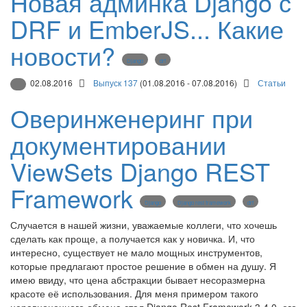
Новая админка Django с
DRF и EmberJS... Какие
новости?
Django
drf
02.08.2016
Выпуск 137
(01.08.2016 - 07.08.2016)
Статьи
Оверинженеринг при
документировании
ViewSets Django REST
Framework
Django
Django rest framework
drf
Случается в нашей жизни, уважаемые коллеги, что хочешь
сделать как проще, а получается как у новичка. И, что
интересно, существует не мало мощных инструментов,
которые предлагают простое решение в обмен на душу. Я
имею ввиду, что цена абстракции бывает несоразмерна
красоте её использования. Для меня примером такого
неравноценного обмена стал Django Rest Framework 3.4.0, его