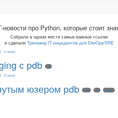
T-новости про Python, которые стоит зна
Собрали в одном месте самые важные ссылки
и сделали
Тренажер IT-инцидентов для DevOps/SRE
Статьи
ing с pdb
pdb
Статьи
нутым юзером pdb
debug
pdb
debugger