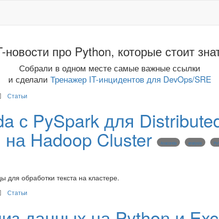
T-новости про Python, которые стоит зна
Собрали в одном месте самые важные ссылки
и сделали
Тренажер IT-инцидентов для DevOps/SRE
Статьи
 с PySpark для Distribute
 на Hadoop Cluster
Anaconda
analysis
Py
 для обработки текста на кластере.
Статьи
из данных на Python и Exc