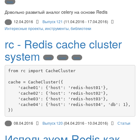
Redis
Довольно развитый аналог celery на основе Redis
12.04.2016
Выпуск 121
(11.04.2016 - 17.04.2016)
Интересные проекты, инструменты, библиотеки
rc - Redis cache cluster
system
cache
cluster
Redis
from
 rc 
import
 CacheCluster

cache 
=
 CacheCluster({

'
cache01
'
: {
'
host
'
: 
'
redis-host01
'
},

'
cache02
'
: {
'
host
'
: 
'
redis-host02
'
},

'
cache03
'
: {
'
host
'
: 
'
redis-host03
'
},

'
cache04
'
: {
'
host
'
: 
'
redis-host04
'
, 
'
db
'
: 
1
},

})
08.04.2016
Выпуск 120
(04.04.2016 - 10.04.2016)
Статьи
Используем Redis как