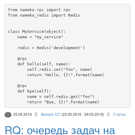
from
 nameko.rpc 
import
from
 nameko_redis 
import
 Redis

class
MyService
(
object
):

    name 
=
"
my_service
"
    redis 
=
 Redis(
'
development
'
)

@rpc
def
hello
(
self
, 
name
):

self
.redis.set(
"
foo
"
, name)

return
"
Hello, 
{}
!
"
.format(name)

@rpc
def
bye
(
self
):

        name 
=
self
.redis.get(
"
foo
"
)

return
"
Bye, 
{}
!
"
.format(name)
25.05.2016
Выпуск 127
(23.05.2016 - 29.05.2016)
Статьи
RQ: очередь задач на