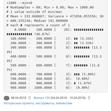
=1000 --min=0

# NumSamples = 60; Min = 0.00; Max = 1000.00

# 1 value outside of min/max

# Mean = 332.666667; Variance = 471056.055556; SD 
= 686.335236; Median 191.000000

# each ∎ represents a count of 1

    0.0000 -   100.0000 [    28]: ∎∎∎∎∎∎∎∎∎∎∎∎∎∎∎
∎∎∎∎∎∎∎∎∎∎∎∎∎ (46.67%)

  100.0000 -   200.0000 [     2]: ∎∎ (3.33%)

  200.0000 -   300.0000 [     2]: ∎∎ (3.33%)

  300.0000 -   400.0000 [     8]: ∎∎∎∎∎∎∎∎ (13.3
3%)

  400.0000 -   500.0000 [     8]: ∎∎∎∎∎∎∎∎ (13.3
3%)

  500.0000 -   600.0000 [     7]: ∎∎∎∎∎∎∎ (11.6
7%)

  600.0000 -   700.0000 [     3]: ∎∎∎ (5.00%)

  700.0000 -   800.0000 [     0]:  (0.00%)

  800.0000 -   900.0000 [     1]: ∎ (1.67%)

08.04.2016
Выпуск 120
(04.04.2016 - 10.04.2016)
Интересные проекты, инструменты, библиотеки