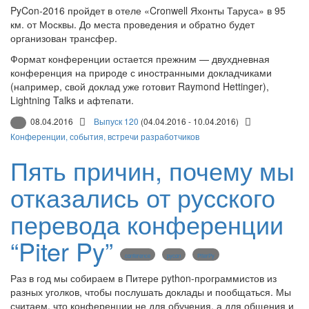
PyCon-2016 пройдет в отеле «Cronwell Яхонты Таруса» в 95
км. от Москвы. До места проведения и обратно будет
организован трансфер.
Формат конференции остается прежним — двухдневная
конференция на природе с иностранными докладчиками
(например, свой доклад уже готовит Raymond Hettinger),
Lightning Talks и афтепати.
08.04.2016
Выпуск 120
(04.04.2016 - 10.04.2016)
Конференции, события, встречи разработчиков
Пять причин, почему мы
отказались от русского
перевода конференции
“Piter Py”
conference
pycon
PiterPy
Раз в год мы собираем в Питере python-программистов из
разных уголков, чтобы послушать доклады и пообщаться. Мы
считаем, что конференции не для обучения, а для общения и