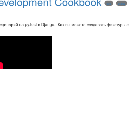
Development Cookbook
tests
Django
-сценарий на py.test в Django. Как вы можете создавать фикстуры с