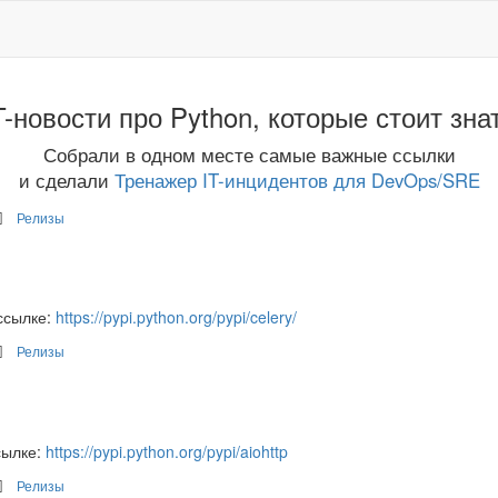
T-новости про Python, которые стоит зна
Собрали в одном месте самые важные ссылки
и сделали
Тренажер IT-инцидентов для DevOps/SRE
Релизы
ссылке:
https://pypi.python.org/pypi/celery/
Релизы
сылке:
https://pypi.python.org/pypi/aiohttp
Релизы