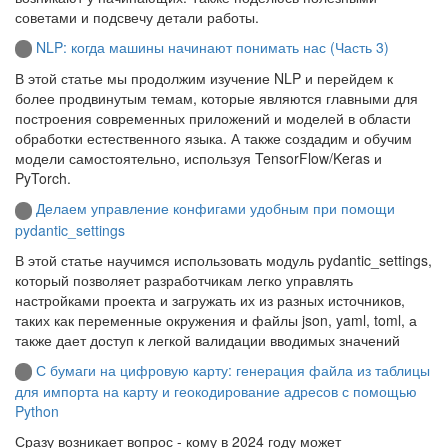
советами и подсвечу детали работы.
NLP: когда машины начинают понимать нас (Часть 3)
В этой статье мы продолжим изучение NLP и перейдем к
более продвинутым темам, которые являются главными для
построения современных приложений и моделей в области
обработки естественного языка. А также создадим и обучим
модели самостоятельно, используя TensorFlow/Keras и
PyTorch.
Делаем управление конфигами удобным при помощи
pydantic_settings
В этой статье научимся использовать модуль pydantic_settings,
который позволяет разработчикам легко управлять
настройками проекта и загружать их из разных источников,
таких как переменные окружения и файлы json, yaml, toml, а
также дает доступ к легкой валидации вводимых значений
С бумаги на цифровую карту: генерация файла из таблицы
для импорта на карту и геокодирование адресов с помощью
Python
Сразу возникает вопрос - кому в 2024 году может