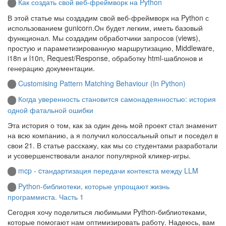
Как создать свой веб-фреймворк на Python
В этой статье мы создадим свой веб-фреймворк на Python с
использованием gunicorn.Он будет легким, иметь базовый
функционал. Мы создадим обработчики запросов (views),
простую и параметизированную маршрутизацию, Middleware,
i18n и l10n, Request/Response, обработку html-шаблонов и
генерацию документации.
Customising Pattern Matching Behaviour (In Python)
Когда уверенность становится самонадеянностью: история
одной фатальной ошибки
Эта история о том, как за один день мой проект стал знаменит
на всю компанию, а я получил колоссальный опыт и поседел в
свои 21. В статье расскажу, как мы со студентами разработали
и усовершенствовали аналог популярной кликер-игры.
mcp - cтандартизация передачи контекста между LLM
Python-библиотеки, которые упрощают жизнь
программиста. Часть 1
Сегодня хочу поделиться любимыми Python-библиотеками,
которые помогают нам оптимизировать работу. Надеюсь, вам