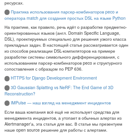
ресурсах.
Практика использования парсер-комбинаторов peco и
оператора match для создания простых DSL на языке Python
На практике, как правило, речь идёт о разработке предметно-
ориентированных языков (англ. Domain Specific Language,
DSL), проектируемых специально для решения узкого класса
прикладных задач. В настоящей статье рассматривается один
из способов реализации DSL-компиляторов на примере
разработки системы символьного дифференцирования, с
использованием парсер-комбинаторов peco и структурного
сопоставления с образцом по PEP 636.
HTTPS for Django Development Environment
3D Gaussian Splatting vs NeRF: The End Game of 3D
Reconstruction?
IMPulse — наш взгляд на менеджмент инцидентов
Если ваша компания всё ещё не использует средства для
менеджмента инцидентов, а утопает в обычных алертах из
Alertmanager'а, эта статья для вас. В статье мы презентуем
наше open source решение для работы с алертами.