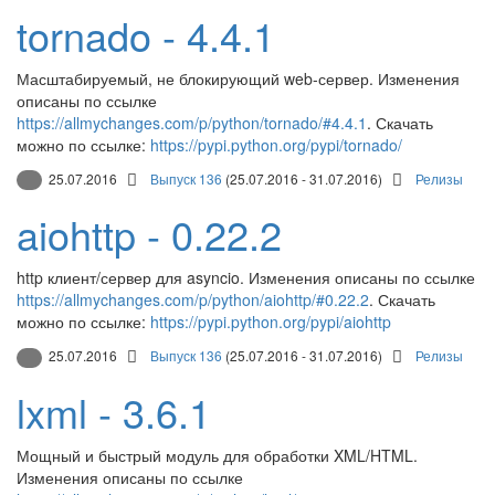
tornado - 4.4.1
Масштабируемый, не блокирующий web-сервер. Изменения
описаны по ссылке
https://allmychanges.com/p/python/tornado/#4.4.1
. Скачать
можно по ссылке:
https://pypi.python.org/pypi/tornado/
25.07.2016
Выпуск 136
(25.07.2016 - 31.07.2016)
Релизы
aiohttp - 0.22.2
http клиент/сервер для asyncio. Изменения описаны по ссылке
https://allmychanges.com/p/python/aiohttp/#0.22.2
. Скачать
можно по ссылке:
https://pypi.python.org/pypi/aiohttp
25.07.2016
Выпуск 136
(25.07.2016 - 31.07.2016)
Релизы
lxml - 3.6.1
Мощный и быстрый модуль для обработки XML/HTML.
Изменения описаны по ссылке