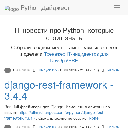
Python Дайджест
IT-новости про Python, которые
стоит знать
Собрали в одном месте самые важные ссылки
и сделали
Тренажер IT-инцидентов для
DevOps/SRE
15.08.2016
Выпуск 139
(15.08.2016 - 21.08.2016)
Релизы
django-rest-framework -
3.4.4
Rest full фреймворк для Django. Изменения описаны по
ссылке
https://allmychanges.com/p/python/django-rest-
framework/#3.4.4
. Скачать можно по ссылке:
None
08.08.2016
Выпуск 138
(08.08.2016 - 14.08.2016)
Релизы