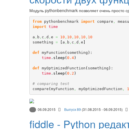
Модуль pythonbenchmark позволяет очень просто с
from
 pythonbenchmark 
import
 compare
,
import
time
a
,
b
,
c
,
d
,
e 
=
10
,
10
,
10
,
10
,
10
something 
=
[
a
,
b
,
c
,
d
,
e
]
def
 myFunction
(
something
)
:

time
.
sleep
(
0.4
)
def
 myOptimizedFunction
(
something
)
:

time
.
sleep
(
0.2
)
# comparing test
compare
(
myFunction
,
 myOptimizedFunction
,
06.09.2015
Выпуск 89
(31.08.2015 - 06.09.2015)
fiddle - Python редак