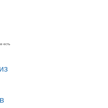
е есть
из
в