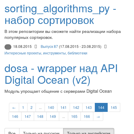
sorting_algorithms_py -
набор сортировок
В этом репозитории вы сможете найти реализации набора
популярных сортировок.
18.08.2015
Выпуск 87
(17.08.2015 - 23.08.2015)
Интересные проекты, инструменты, библиотеки
dosa - wrapper над API
Digital Ocean (v2)
Модуль упрощает общение с серверами Digital Ocean
←
1
2
...
140
141
142
143
144
145
146
147
148
149
...
165
166
→
Все
Только на русском
Только на английском