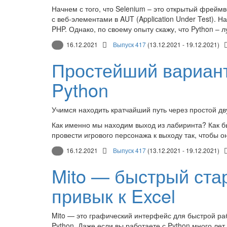
Начнем с того, что Selenium – это открытый фрейм
с веб-элементами в AUT (Application Under Test). Н
PHP. Однако, по своему опыту скажу, что Python –
16.12.2021
Выпуск 417
(13.12.2021 - 19.12.2021)
Простейший вариант
Python
Учимся находить кратчайший путь через простой д
Как именно мы находим выход из лабиринта? Как б
провести игрового персонажа к выходу так, чтобы о
16.12.2021
Выпуск 417
(13.12.2021 - 19.12.2021)
Mito — быстрый стар
привык к Excel
Mito — это графический интерфейс для быстрой ра
Python. Даже если вы работаете с Python много лет,