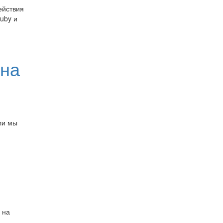
ействия
Ruby и
 на
ли мы
 на