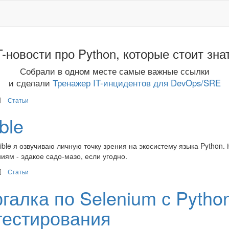
T-новости про Python, которые стоит зна
Собрали в одном месте самые важные ссылки
и сделали
Тренажер IT-инцидентов для DevOps/SRE
Статьи
ble
ible я озвучиваю личную точку зрения на экосистему языка Python.
ниям - эдакое садо-мазо, если угодно.
Статьи
галка по Selenium с Pytho
тестирования