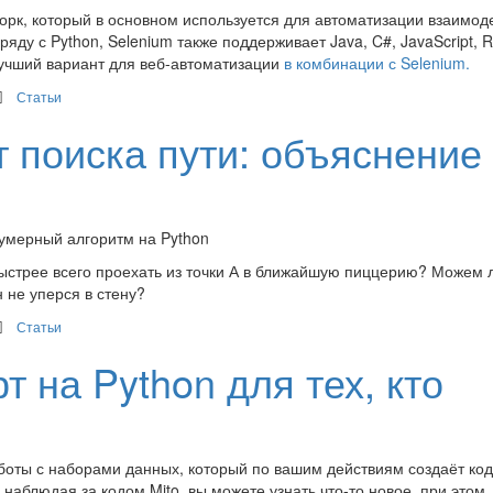
ворк, который в основном используется для автоматизации взаимод
аряду с Python, Selenium также поддерживает Java, C#, JavaScript, 
 лучший вариант для веб-автоматизации
в комбинации с Selenium.
Статьи
 поиска пути: объяснение
вумерный алгоритм на Python
ыстрее всего проехать из точки А в ближайшую пиццерию? Можем 
н не уперся в стену?
Статьи
т на Python для тех, кто
боты с наборами данных, который по вашим действиям создаёт код
 наблюдая за кодом Mito, вы можете узнать что-то новое, при этом