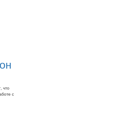
 он
, что
аботе с