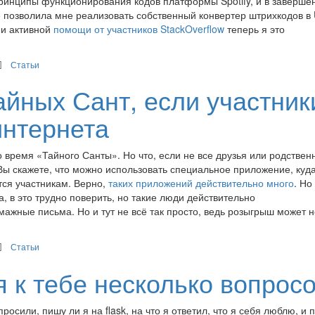
инципы функционирования кодов платформы Spotify, и в заверше
е позволила мне реализовать собственный конвертер штрихкодов в 
 и активной
помощи от участников StackOverflow
теперь я это
Статьи
айных Сант, если участник
интернета
о время «Тайного Санты». Но что, если не все друзья или родствен
Вы скажете, что можно использовать специальное приложение, куд
ся участникам. Верно,
таких приложений действительно
много
. Но
, в это трудно поверить, но такие люди действительно
мажные письма. Но и тут не всё так просто, ведь розыгрыш может н
Статьи
я к тебе несколько вопрос
осили, пишу ли я на flask, на что я ответил, что я себя люблю, и 