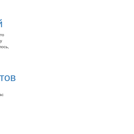
й
то
у
лось,
стов
ас