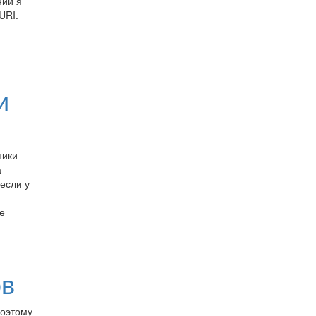
нии я
URI.
и
ники
а
 если у
е
ов
поэтому