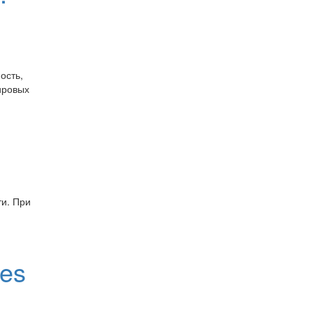
ость,
ировых
ти. При
ges