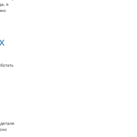
да, я
вно
х
ботать
 детали
есно