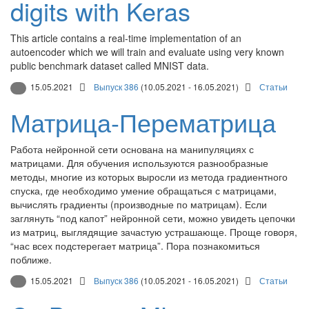
digits with Keras
This article contains a real-time implementation of an
autoencoder which we will train and evaluate using very known
public benchmark dataset called MNIST data.
15.05.2021
Выпуск 386
(10.05.2021 - 16.05.2021)
Статьи
Матрица-Перематрица
Работа нейронной сети основана на манипуляциях с
матрицами. Для обучения используются разнообразные
методы, многие из которых выросли из метода градиентного
спуска, где необходимо умение обращаться с матрицами,
вычислять градиенты (производные по матрицам). Если
заглянуть “под капот” нейронной сети, можно увидеть цепочки
из матриц, выглядящие зачастую устрашающе. Проще говоря,
“нас всех подстерегает матрица”. Пора познакомиться
поближе.
15.05.2021
Выпуск 386
(10.05.2021 - 16.05.2021)
Статьи