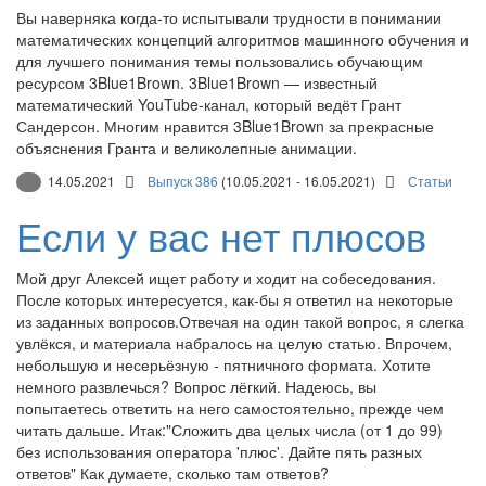
Вы наверняка когда-то испытывали трудности в понимании
математических концепций алгоритмов машинного обучения и
для лучшего понимания темы пользовались обучающим
ресурсом 3Blue1Brown. 3Blue1Brown — известный
математический YouTube-канал, который ведёт Грант
Сандерсон. Многим нравится 3Blue1Brown за прекрасные
объяснения Гранта и великолепные анимации.
14.05.2021
Выпуск 386
(10.05.2021 - 16.05.2021)
Статьи
Если у вас нет плюсов
Мой друг Алексей ищет работу и ходит на собеседования.
После которых интересуется, как-бы я ответил на некоторые
из заданных вопросов.Отвечая на один такой вопрос, я слегка
увлёкся, и материала набралось на целую статью. Впрочем,
небольшую и несерьёзную - пятничного формата. Хотите
немного развлечься? Вопрос лёгкий. Надеюсь, вы
попытаетесь ответить на него самостоятельно, прежде чем
читать дальше. Итак:"Сложить два целых числа (от 1 до 99)
без использования оператора 'плюс'. Дайте пять разных
ответов" Как думаете, сколько там ответов?