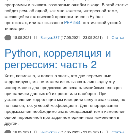
программы и выявить возможные ошибки в коде. В этой статье
пойдет речь об одной, как мне кажется, интересной теме,
касающейся статической проверки типов в Python –
протоколах, или как сказано в
PEP-544
, статической утиной
типизации.
18.05.2021
Выпуск 387
(17.05.2021 - 23.05.2021)
Статьи
Python, корреляция и
регрессия: часть 2
Хотя, возможно, и полезно знать, что две переменные
коррелируют, мы не можем использовать лишь одну эту
информацию для предсказания веса олимпийских пловцов
при наличии данных об их росте или наоборот. При
установлении корреляции мы измерили силу и знак связи, но
не наклон, т.е. угловой коэффициент. Для генерирования
предсказания необходимо знать ожидаемый темп изменения
одной переменной при заданном единичном изменении в
другой.
18.05.2021
Выпуск 387
(17.05.2021 - 23.05.2021)
Статьи