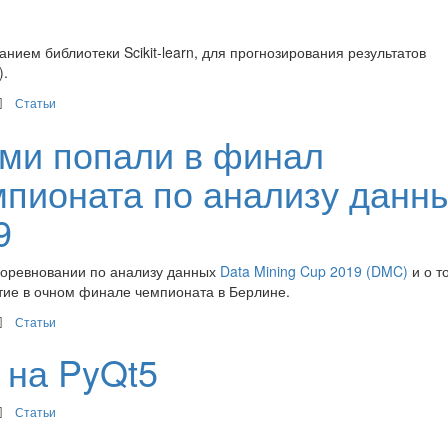
нием библиотеки Scikit-learn, для прогнозирования результатов
).
Статьи
рми попали в финал
пионата по анализу данн
9
 соревновании по анализу данных
Data Mining Cup 2019 (DMC)
и о то
стие в очном финале чемпионата в Берлине.
Статьи
 на PyQt5
Статьи