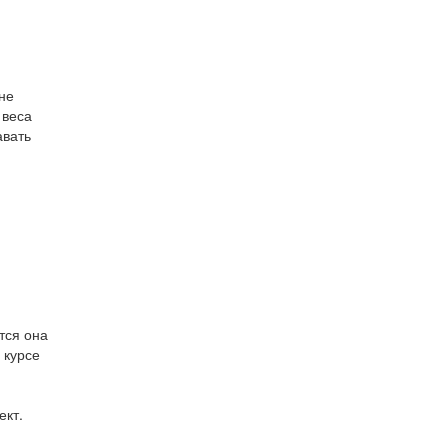
не
 веса
авать
тся она
 курсе
ект.