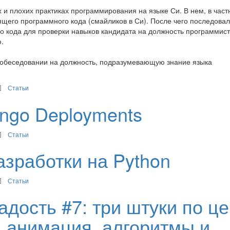
и плохих практиках программирования на языке Си. В нем, в част
щего программного кода (смайликов в Си). После чего последовал
го кода для проверки навыков кандидата на должность программист
.
обеседовании на должность, подразумевающую знание языка
Статьи
jango Deployments
Статьи
азработки на Python
Статьи
дость #7: три штуки по ц
 анимация, алгоритмы и