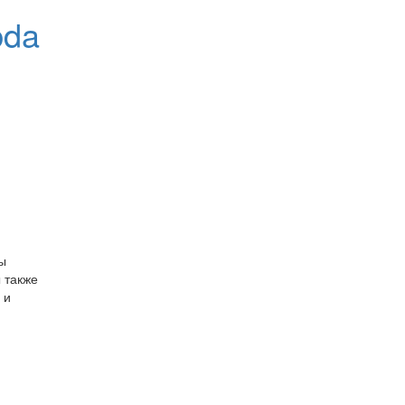
bda
ы
 также
 и