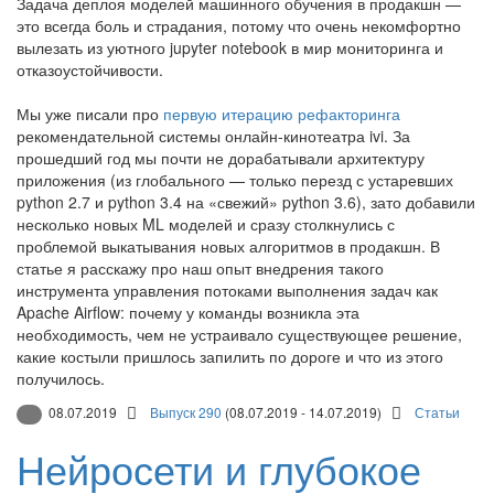
Задача деплоя моделей машинного обучения в продакшн —
это всегда боль и страдания, потому что очень некомфортно
вылезать из уютного jupyter notebook в мир мониторинга и
отказоустойчивости.
Мы уже писали про
первую итерацию рефакторинга
рекомендательной системы онлайн-кинотеатра ivi. За
прошедший год мы почти не дорабатывали архитектуру
приложения (из глобального — только перезд с устаревших
python 2.7 и python 3.4 на «свежий» python 3.6), зато добавили
несколько новых ML моделей и сразу столкнулись с
проблемой выкатывания новых алгоритмов в продакшн. В
статье я расскажу про наш опыт внедрения такого
инструмента управления потоками выполнения задач как
Apache Airflow: почему у команды возникла эта
необходимость, чем не устраивало существующее решение,
какие костыли пришлось запилить по дороге и что из этого
получилось.
08.07.2019
Выпуск 290
(08.07.2019 - 14.07.2019)
Статьи
Нейросети и глубокое