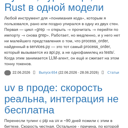
Rust в одной модели
Любой инструмент для «понимания кода», которым я
пользовался, рано или поздно упирался в одну из двух стен.
Первая — цикл «grep → открыть → прочитать → перейти по
импорту → снова grep». Работает, но медленно, и у него нет
ни малейшего представления о том, что process_order,
найденный в services.py — это тот самый process_order,
который вызывается из api.py, а не однофамилец из tests/.
Когда этим занимается LLM-агент, он ещё и сжигает на этом
тонну токенов.
22.06.2026
Выпуск 654
(22.06.2026 - 28.06.2026)
Статьи
uv в проде: скорость
реальна, интеграция не
бесплатна
Перенесли тулинг с pip на uv и ~90 дней пожили с этим в
бигтехе. Скорость честная. Остальное - причина, по которой