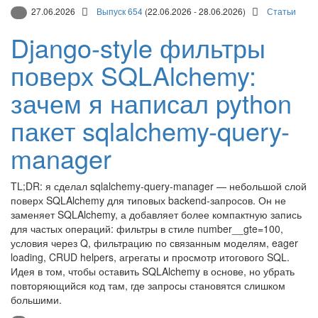
27.06.2026
Выпуск 654
(22.06.2026 - 28.06.2026)
Статьи
Django-style фильтры
поверх SQLAlchemy:
зачем я написал python
пакет sqlalchemy-query-
manager
TL;DR: я сделал sqlalchemy-query-manager — небольшой слой
поверх SQLAlchemy для типовых backend-запросов. Он не
заменяет SQLAlchemy, а добавляет более компактную запись
для частых операций: фильтры в стиле number__gte=100,
условия через Q, фильтрацию по связанным моделям, eager
loading, CRUD helpers, агрегаты и просмотр итогового SQL.
Идея в том, чтобы оставить SQLAlchemy в основе, но убрать
повторяющийся код там, где запросы становятся слишком
большими.