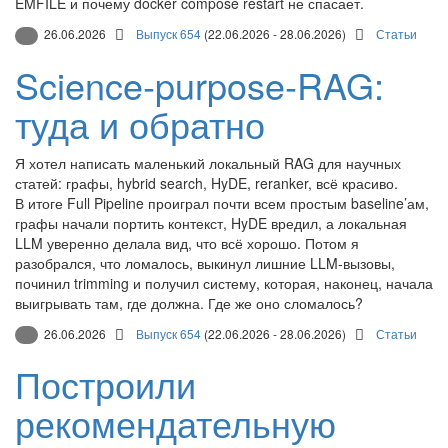
EMFILE и почему docker compose restart не спасает.
26.06.2026
Выпуск 654
(22.06.2026 - 28.06.2026)
Статьи
Science‑purpose‑RAG:
туда и обратно
Я хотел написать маленький локальный RAG для научных
статей: графы, hybrid search, HyDE, reranker, всё красиво.
В итоге Full Pipeline проиграл почти всем простым baseline’ам,
графы начали портить контекст, HyDE вредил, а локальная
LLM уверенно делала вид, что всё хорошо. Потом я
разобрался, что ломалось, выкинул лишние LLM‑вызовы,
починил trimming и получил систему, которая, наконец, начала
выигрывать там, где должна. Где же оно сломалось?
26.06.2026
Выпуск 654
(22.06.2026 - 28.06.2026)
Статьи
Построили
рекомендательную