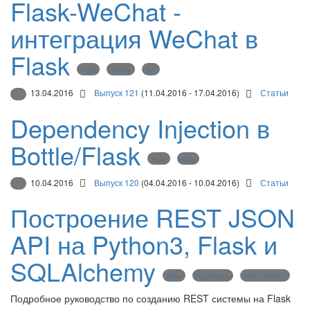
Flask-WeChat -
интеграция WeChat в
Flask
Flask
WeChat
API
13.04.2016
Выпуск 121
(11.04.2016 - 17.04.2016)
Статьи
Dependency Injection в
Bottle/Flask
Flask
bottle
10.04.2016
Выпуск 120
(04.04.2016 - 10.04.2016)
Статьи
Построение REST JSON
API на Python3, Flask и
SQLAlchemy
Flask
SQLAlchemy
REST JSON API
Подробное руководство по созданию REST системы на Flask