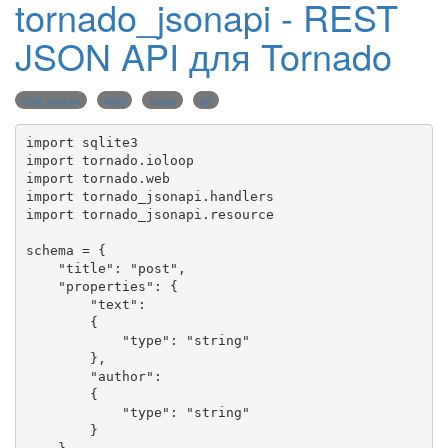
tornado_jsonapi - REST
JSON API для Tornado
REST JSON API
REST
Tornado
API
import
import
import
import
import
 tornado_jsonapi.resource

schema 
=
 {

"
title
"
: 
"
post
"
,

"
properties
"
: {

"
text
"
:

        {

"
type
"
: 
"
string
"
        },

"
author
"
:

        {

"
type
"
: 
"
string
"
        }
