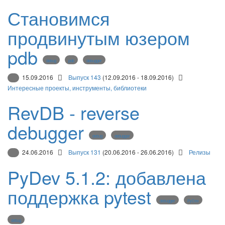
Становимся
продвинутым юзером
pdb
debug
pdb
debugger
15.09.2016
Выпуск 143
(12.09.2016 - 18.09.2016)
Интересные проекты, инструменты, библиотеки
RevDB - reverse
debugger
debug
debugger
24.06.2016
Выпуск 131
(20.06.2016 - 26.06.2016)
Релизы
PyDev 5.1.2: добавлена
поддержка pytest
debugger
PyDev
debug