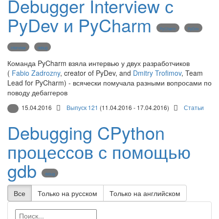
Debugger Interview с
PyDev и PyCharm
PyCharm
PyDev
interview
debug
Команда PyCharm взяла интервью у двух разработчиков
(
Fabio Zadrozny
, creator of PyDev, and
Dmitry Trofimov
, Team
Lead for PyCharm) - всячески помучала разными вопросами по
поводу дебаггеров
15.04.2016
Выпуск 121
(11.04.2016 - 17.04.2016)
Статьи
Debugging CPython
процессов с помощью
gdb
debug
Все
Только на русском
Только на английском