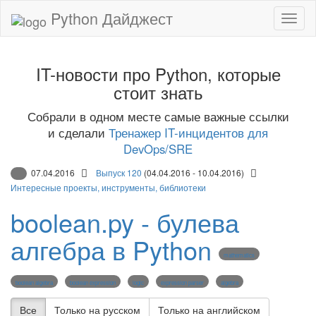
Python Дайджест
IT-новости про Python, которые
стоит знать
Собрали в одном месте самые важные ссылки
и сделали
Тренажер IT-инцидентов для
DevOps/SRE
07.04.2016
Выпуск 120
(04.04.2016 - 10.04.2016)
Интересные проекты, инструменты, библиотеки
boolean.py - булева
алгебра в Python
mathematics
boolean algebra
boolean expression
logic
expression parser
algebra
Все
Только на русском
Только на английском