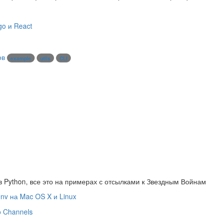
o и React
ов
example
utils
CLI
в Python, все это на примерах с отсылками к Звездным Войнам
env на Mac OS X и Linux
o Channels