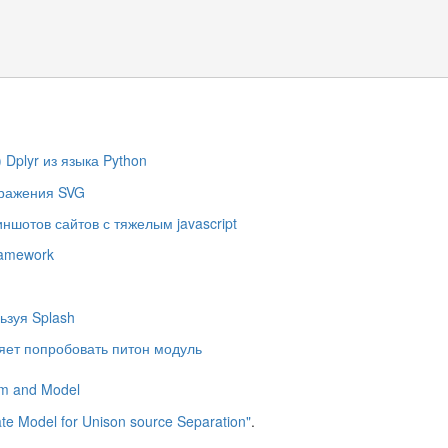
 Dplyr из языка Python
ображения SVG
ншотов сайтов с тяжелым javascript
ramework
льзуя Splash
ляет попробовать питон модуль
m and Model
 Model for Unison source Separation"
.