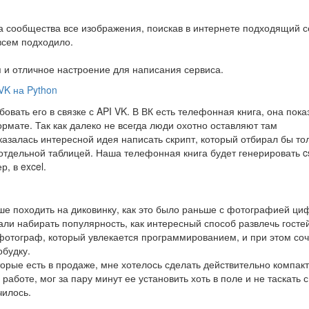
а сообщества все изображения, поискав в интернете подходящий с
всем подходило.
 и отличное настроение для написания сервиса.
K на Python
овать его в связке с API VK. В ВК есть телефонная книга, она пок
мате. Так как далеко не всегда люди охотно оставляют там
азалась интересной идея написать скрипт, который отбирал бы то
тдельной таблицей. Наша телефонная книга будет генерировать c
, в excel.
ше походить на диковинку, как это было раньше с фотографией ци
али набирать популярность, как интересный способ развлечь госте
фотограф, который увлекается программированием, и при этом соч
обудку.
орые есть в продаже, мне хотелось сделать действительно компак
аботе, мог за пару минут ее установить хоть в поле и не таскать 
чилось.