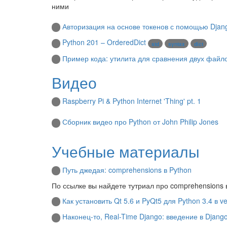
ними
Авторизация на основе токенов с помощью Djang
Python 201 – OrderedDict
std
syntax
dict
Пример кода: утилита для сравнения двух файл
Видео
Raspberry Pi & Python Internet 'Thing' pt. 1
Сборник видео про Python от John Philip Jones
Учебные материалы
Путь джедая: comprehensions в Python
По ссылке вы найдете тутриал про comprehensions 
Как установить Qt 5.6 и PyQt5 для Python 3.4 в v
Наконец-то, Real-Time Django: введение в Djang