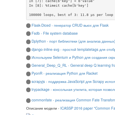
In [7]: cache[b'key'] = b'value'

In [8]: %timeit cache[b'key']

Flask-Diced - генератор CRUD вьюх для Flask
Fsdb - File system database
Dplython - порт библиотеки (для анализа данных)
django-inline-svg - простой templatetags для от
Используем Selenium и Python для создания скри
General_Deep_Q_RL - General deep Q learning f
PyonR - реализация Python для Racket
scrapyjs - поддержка JavaScript для Scrapy испо
trypackage - консольная утилита, которая позво
commonfate - реализация Common Fate Transfor
Описание модели -
ICASSP 2016 paper "Common Fate