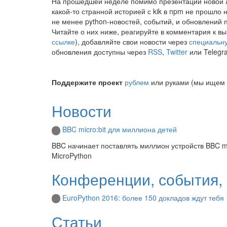
На прошедшей неделе помимо презентации новой л
какой-то странной историей с kik в npm не прошло 
не менее python-новостей, событий, и обновлений 
Читайте о них ниже, реагируйте в комментария к в
ссылке
), добавляйте свои новости через
специальн
обновления доступны через
RSS
,
Twitter
или Telegr
Поддержите проект
рублем
или руками (мы ищем 
Новости
BBC micro:bit для миллиона детей
BBC начинает поставлять миллион устройств BBC mic
MicroPython
Конференции, события, 
EuroPython 2016: более 150 докладов ждут тебя
Статьи