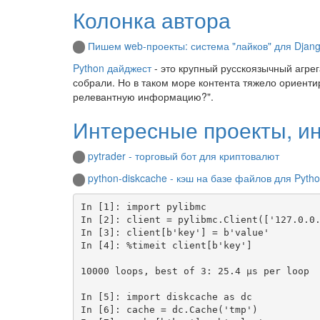
Колонка автора
Пишем web-проекты: система "лайков" для Djang
Python дайджест
- это крупный русскоязычный агрег
собрали. Но в таком море контента тяжело ориентир
релевантную информацию?".
Интересные проекты, и
pytrader - торговый бот для криптовалют
python-diskcache - кэш на базе файлов для Pyth
In [1]: import pylibmc

In [2]: client = pylibmc.Client(['127.0.0.
In [3]: client[b'key'] = b'value'

In [4]: %timeit client[b'key']

10000 loops, best of 3: 25.4 µs per loop

In [5]: import diskcache as dc

In [6]: cache = dc.Cache('tmp')
