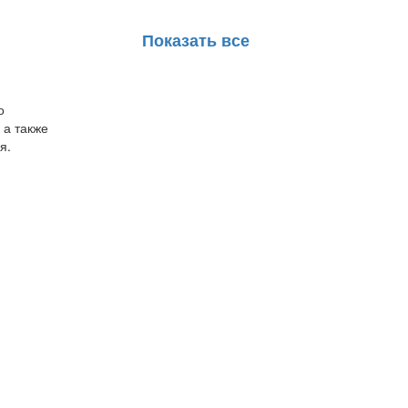
Показать все
о
 а также
я.