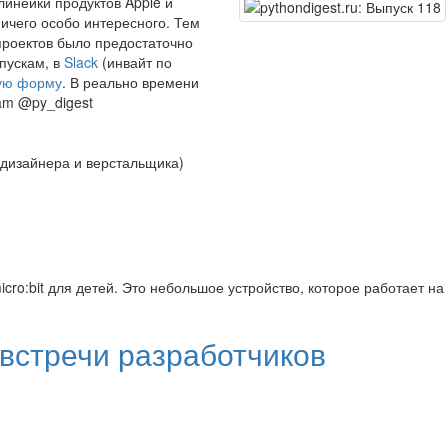
инейки продуктов Apple и
ничего особо интересного. Тем
проектов было предостаточно
ыпускам, в
Slack
(инвайт по
ую форму
. В реально времени
am @py_digest
дизайнера и верстальщика)
ro:bit для детей. Это небольшое устройство, которое работает на
встречи разработчиков