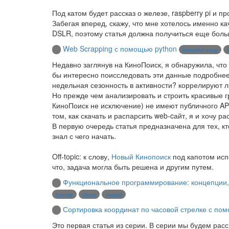
Под катом будет рассказ о железе, raspberry pi и п
Забегая вперед, скажу, что мне хотелось именно к
DSLR, поэтому статья должна получиться еще боль
Web Scrapping с помощью python
beautiful soup
Недавно заглянув на КиноПоиск, я обнаружила, что 
бы интересно поисследовать эти данные подробнее:
недельная сезонность в активности? коррелируют 
Но прежде чем анализировать и строить красивые г
КиноПоиск не исключение) не имеют публичного API,
том, как скачать и распарсить web-cайт, я и хочу рас
В первую очередь статья предназначена для тех, кт
знал с чего начать.
Off-topic: к слову,
Новый Кинопоиск
под капотом исп
что, задача могла быть решена и другим путем.
Функциональное программирование: концепции
functor
idiom
monad
Сортировка координат по часовой стрелке с по
Это первая статья из серии. В серии мы будем ра