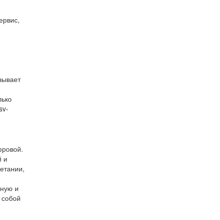
ервис,
азывает
лько
sv-
фровой.
й и
етании,
тную и
с собой