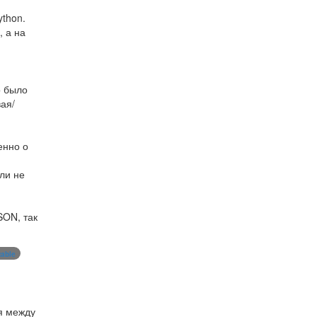
ython.
, а на
о было
ая/
енно о
или не
SON, так
able
я между