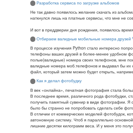
Разработка сервиса по загрузке альбомов
Не так давно появилось желание скачать из альбом
наткнулся лишь на платные сервисы, что мне не со
И вот в преддверии дня рождения, появилось время
Отбираем валидные мобильные номера друзей V
В процессе изучения Python стало интересно попроб
телефоны ваших друзей в более-менее удобном фор
полые(валидные) номера своих телефонов, мне пок
валидные номера моб.телефонов и выдавал бы их о
файл, который затем можно будет открыть, например
Как я делал фотобудку
В век «онлайна», печатная фотография стала боль
В последнее время, различного рода фотобудки, ст
получить памятный сувенир в виде фотографии. Я 
было бы странно не попробовать сделать себе фот
В отличии от коммерческих моделей фотобудок, кот
автономную систему. Чтоб я параллельно основной р
лишние десятки килограмм веса. И у меня это полу