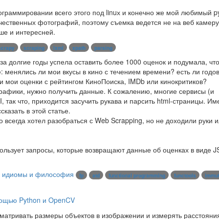
рограммировании всего этого под linuх и конечно же мой любимый p
ачественных фотографий, поэтому съемка ведется не на веб камеру
ше и интересней.
scrapy
scraping
lxml
xpath
parsing
за долгие годы успела оставить более 1000 оценок и подумала, чт
 менялись ли мои вкусы в кино с течением времени? есть ли годов
ли мои оценки с рейтингом КиноПоиска, IMDb или кинокритиков?
рафики, нужно получить данные. К сожалению, многие сервисы (и
 так что, приходится засучить рукава и парсить html-страницы. Им
сказать в этой статье.
о всегда хотел разобраться с Web Scrapping, но не доходили руки 
ользует запросы, которые возвращают данные об оценках в виде J
, идиомы и философия
fp
atd
functional programming
functools
immut
мощью Python и OpenCV
ссматривать размеры объектов в изображении и измерять расстояни