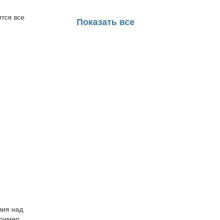
ится все
Показать все
вия над
пример