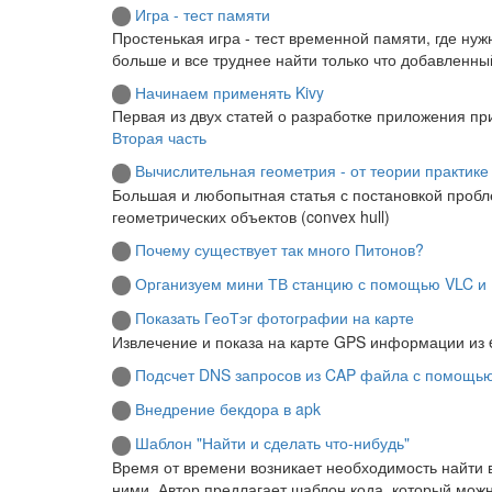
Игра - тест памяти
Простенькая игра - тест временной памяти, где ну
больше и все труднее найти только что добавленный
Начинаем применять Kivy
Первая из двух статей о разработке приложения п
Вторая часть
Вычислительная геометрия - от теории практике
Большая и любопытная статья с постановкой пробл
геометрических объектов (convex hull)
Почему существует так много Питонов?
Организуем мини ТВ станцию с помощью VLC и 
Показать ГеоТэг фотографии на карте
Извлечение и показа на карте GPS информации из e
Подсчет DNS запросов из CAP файла с помощь
Внедрение бекдора в apk
Шаблон "Найти и сделать что-нибудь"
Время от времени возникает необходимость найти в
ними. Автор предлагает шаблон кода, который мож