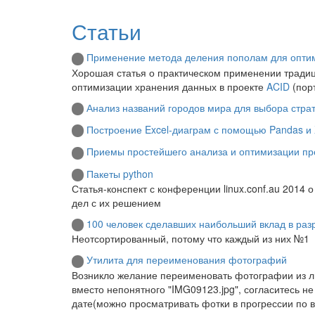
Статьи
Применение метода деления пополам для опти
Хорошая статья о практическом применении традиц
оптимизации хранения данных в проекте
ACID
(порт
Анализ названий городов мира для выбора страт
Построение Excel-диаграм с помощью Pandas и X
Приемы простейшего анализа и оптимизации пр
Пакеты python
Статья-конспект с конференции linux.conf.au 2014 
дел с их решением
100 человек сделавших наибольший вклад в раз
Неотсортированный, потому что каждый из них №1
Утилита для переименования фотографий
Возникло желание переименовать фотографии из л
вместо непонятного "IMG09123.jpg", согласитесь н
дате(можно просматривать фотки в прогрессии по в