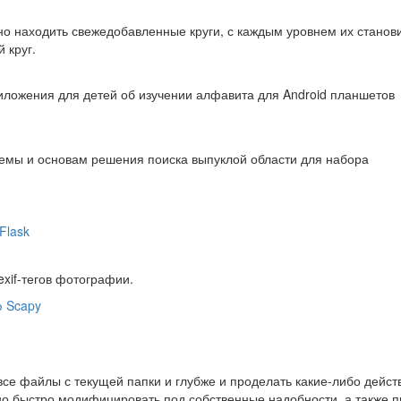
жно находить свежедобавленные круги, с каждым уровнем их станов
 круг.
риложения для детей об изучении алфавита для Android планшетов
емы и основам решения поиска выпуклой области для набора
Flask
xif-тегов фотографии.
ю Scapy
се файлы с текущей папки и глубже и проделать какие-либо дейст
но быстро модифицировать под собственные надобности, а также 