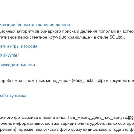
мизации формата хранения данных
ионных алгоритмов бинарного поиска и деления пополам в частно
ативное персистентное key/value хранилище - в стиле SQLite).
егии игры в города
lsxWriter
оизводительности
о проблемах в пакетных менеджерах (easy_install, pip) и текущем п
работку языка
ичного фотоархива в имена вида "Год_месяц_день_час_минута.jpg
е очень информативно, мой же вариант очень удобен, легко сортиро
ремени), прежде чем открыть фото сразу видишь какого года это ф