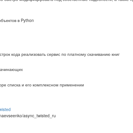
объектов в Python
 строк кода реализовать сервис по платному скачиванию книг
 начинающих
оре списка и его комплексном применении
isted
inaevseenko/async_twisted_ru