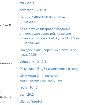
cffi - 2.1.1
coverage - 7.15.3
Сводка pythonz 26.07.2026 —
02.08.2026
сти для
Как я автоматизировал создание
стикеров для соцсетей: локально
обучаем стилевую LoRA для SD 1.5 на
30 картинках
Находки в опенсорсе: мир питона за
июль 2026
virtualenv - 21.7.1
оложении
Рекурсия в RegEx с условиями выхода
ИИ в медицине: на пути к
клиническому применению
redis - 8.1.0
"
pip - 26.2
вать по
ото.
Django Seedkit