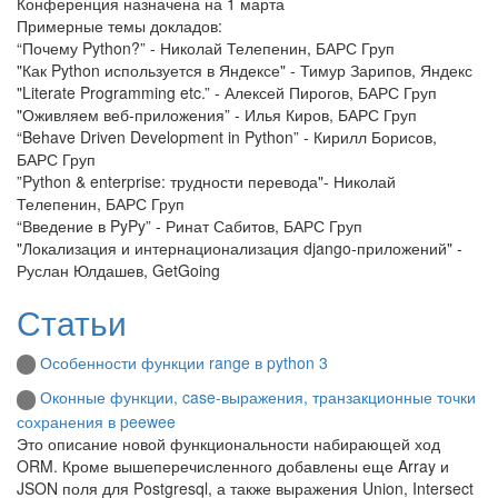
Конференция назначена на 1 марта
Примерные темы докладов:
“Почему Python?” - Николай Телепенин, БАРС Груп
"Как Python используется в Яндексе" - Тимур Зарипов, Яндекс
"Literate Programming etc.” - Алексей Пирогов, БАРС Груп
"Оживляем веб-приложения” - Илья Киров, БАРС Груп
“Behave Driven Development in Python” - Кирилл Борисов,
БАРС Груп
”Python & enterprise: трудности перевода"- Николай
Телепенин, БАРС Груп
“Введение в PyPy” - Ринат Сабитов, БАРС Груп
"Локализация и интернационализация django-приложений" -
Руслан Юлдашев, GetGoing
Статьи
Особенности функции range в python 3
Оконные функции, case-выражения, транзакционные точки
сохранения в peewee
Это описание новой функциональности набирающей ход
ORM. Кроме вышеперечисленного добавлены еще Array и
JSON поля для Postgresql, а также выражения Union, Intersect