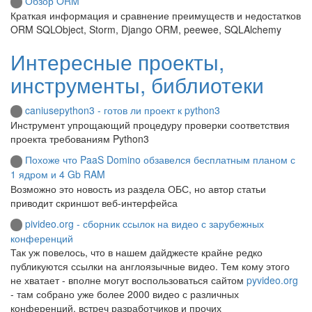
Обзор ORM
Краткая информация и сравнение преимуществ и недостатков
ORM SQLObject, Storm, Django ORM, peewee, SQLAlchemy
Интересные проекты,
инструменты, библиотеки
caniusepython3 - готов ли проект к python3
Инструмент упрощающий процедуру проверки соответствия
проекта требованиям Python3
Похоже что PaaS Domino обзавелся бесплатным планом с
1 ядром и 4 Gb RAM
Возможно это новость из раздела ОБС, но автор статьи
приводит скриншот веб-интерфейса
pivideo.org - сборник ссылок на видео с зарубежных
конференций
Так уж повелось, что в нашем дайджесте крайне редко
публикуются ссылки на англоязычные видео. Тем кому этого
не хватает - вполне могут воспользоваться сайтом
pyvideo.org
- там собрано уже более 2000 видео с различных
конференций, встреч разработчиков и прочих