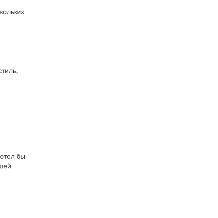
кольких
стиль,
хотел бы
сшей