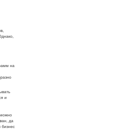
я
в,
Однако,
грамм на
бразно
ывать
ся и
 можно
ван, да
й бизнес