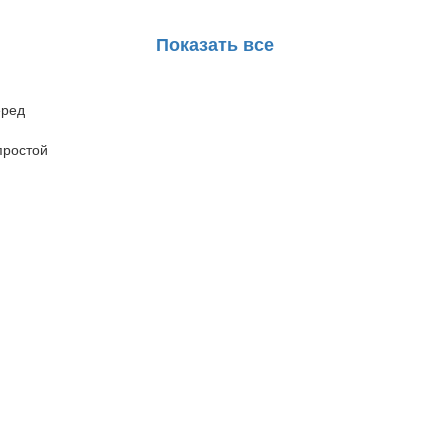
Показать все
еред
простой