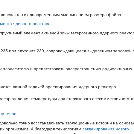
х конспектов с одновременным уменьшением размера файла.
мента ядерного реактора
уктивный элемент активной зоны гетерогенного ядерного реакто
 235 или плутония 239, сопровождающееся выделением тепловой 
 теплоносителю и препятствовать распространению радиоактивных
яется важной задачей проектирования ядерного реактора.
распределения температуры для стержневого осесимметричного тв
ор генов
овольно точно восстанавливать эволюционные истории на основа
их организмов. А благодаря технологиям
секвенирования нового