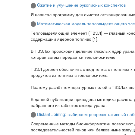
Cжатие и улучшение рукописных конспектов
Я написал программу для очистки отсканированны
Математическая модель тепловыделяющего эле
Тепловыделяющий элемент (ТВЭЛ) — главный констр
содержащий ядерное топливо [1].
В ТВЭЛах происходит деление тяжелых ядер урана
которая затем передаётся теплоносителю.
ТВЭЛ должен обеспечить отвод тепла от топлива к
продуктов из топлива в теплоноситель.
Поэтому расчёт температурных полей в ТВЭЛах явл
В данной публикации приведена методика расчета 
набранного из таблеток оксида урана.
Distant Joining: выбираем репрезентативный наб
Современные методы биоинформатики позволяют д
последовательностей генов или белков ныне живущ