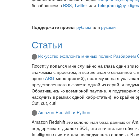
безобразием в
RSS
,
Twitter
или
Telegram @py_diges
Поддержите проект
рублем
или
руками
Статьи
Искусство эксплойта минных полей: Разбираем C
Recently попался мне случайно на глаза один эпиз
знакомым с проектом, я всё же знал о связанной с
вроде
ARG
-мероприятий), поэтому когда я услышал 
представленного в сюжете одной из серий, я подумал
Обратившись ко всемирной паутине, я подтвердил с
наскучить в рамках одной хабр-статьи), но крайне 
Cut, cut, cut!
Amazon Redshift и Python
Amazon Redshift это колоночная база данных от A
поддерживает диалект SQL, что значительно облегч
Intelligence систем для последующего анализа. В о