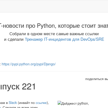
T-новости про Python, которые стоит зна
Собрали в одном месте самые важные ссылки
и сделали
Тренажер IT-инцидентов для DevOps/SRE
:
https://pypi.python.org/pypi/Django/
поделиться в
ыпуск 221
нам в
Slack
(инвайт по
ссылке
),
у
. Следите за всем этим