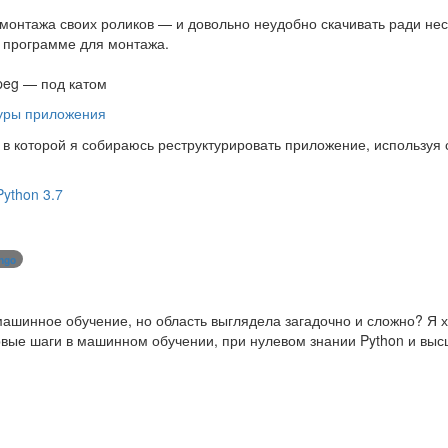
 монтажа своих роликов — и довольно неудобно скачивать ради нес
в программе для монтажа.
peg — под катом
туры приложения
 в которой я собираюсь реструктурировать приложение, используя 
Python 3.7
ngo
 машинное обучение, но область выглядела загадочно и сложно? Я 
ервые шаги в машинном обучении, при нулевом знании Python и вы