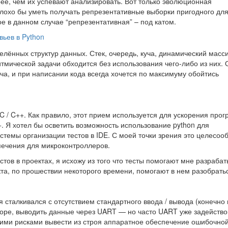
ее, чем их успевают анализировать. Вот только эволюционная
плохо бы уметь получать репрезентативные выборки пригодного дл
ое в данном случае “репрезентативная” – под катом.
ьев в Python
лённых структур данных. Стек, очередь, куча, динамический масси
мической задачи обходится без использования чего-либо из них. 
а, и при написании кода всегда хочется по максимуму обойтись
n
C / C++. Как правило, этот прием используется для ускорения про
+. Я хотел бы осветить возможность использование python для
стемы организации тестов в IDE. С моей точки зрения это целесоо
печения для микроконтроллеров.
тов в проектах, я исхожу из того что тесты помогают мне разрабат
а, по прошествии некоторого времени, помогают в нем разобрать
 сталкивался с отсутствием стандартного ввода / вывода (конечно
оре, выводить данные через UART — но часто UART уже задейство
ьшими рисками вывести из строя аппаратное обеспечение ошибочно