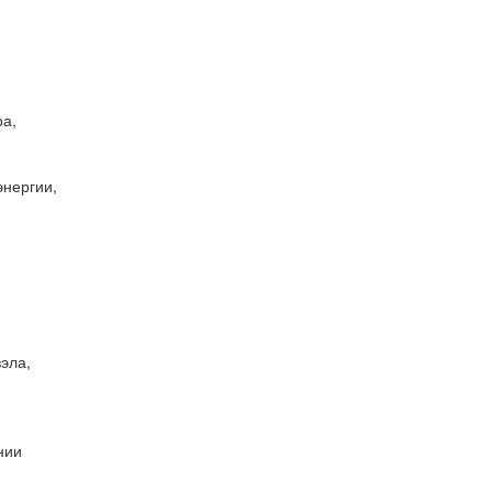
ра,
энергии,
эла,
нии