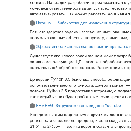
логикой. На стадии разработки, я реализовывал о
ложилась ответственность за запуск всех тестовых
автоматизировать. Так можно работать, но я нашел
Наташа — библиотека для извлечения структури
Есть стандартная задача извлечения именованных с
нормализованные объекты, например, с именами, 
Эффективное использование памяти при паралл
Существует два класса задач где нам может потре
активно использующие ЦП, такие как обработка изо
параллельной обработке данных. Рассмотрим их п
До версии Python 3.5 было два способа реализаци
использование многопоточности, другой вариант — 
потоков. Python 3.5 предоставил встроенную подд
как каждый из них будет работать с точки зрения па
FFMPEG. Загружаем часть видео с YouTube
Иногда мы хотим поделиться с друзьями частью ка
реальности снижено до предела, и если скидывать 
21:51 по 24:55» — велика вероятность, что видео п