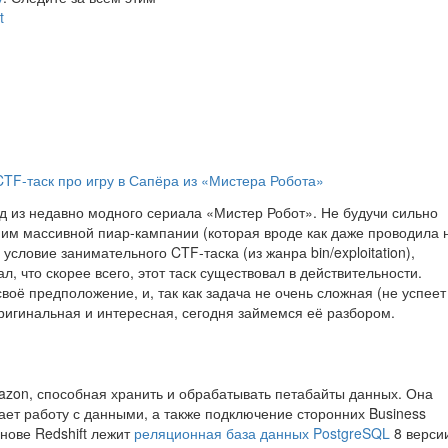
t
TF-таск про игру в Сапёра из «Мистера Робота»
од из недавно модного сериала «Мистер Робот». Не будучи сильно
 ним массивной пиар-кампании (которая вроде как даже проводила 
условие занимательного CTF-таска (из жанра bin/exploitation),
, что скорее всего, этот таск существовал в действительности.
воё предположение, и, так как задача не очень сложная (не успеет
оригинальная и интересная, сегодня займемся её разбором.
mazon, способная хранить и обрабатывать петабайты данных. Она
ает работу с данными, а также подключение сторонних Business
снове Redshift лежит
реляционная база данных PostgreSQL
8 верси