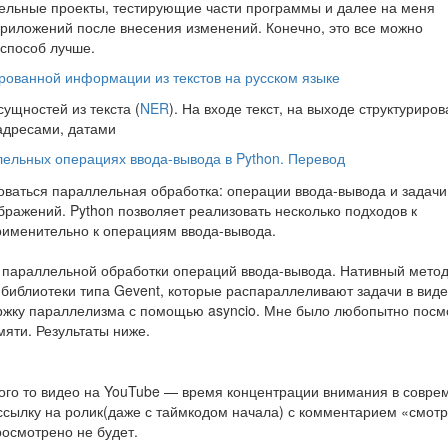
тдельные проекты, тестирующие части программы и далее на меня
 приложений после внесения изменений. Конечно, это все можно
 способ лучше.
рованной информации из текстов на русском языке
ущностей из текста (
NER
). На входе текст, на выходе структуриро
адресами, датами
ельных операциях ввода-вывода в Python. Перевод
боваться параллельная обработка: операции ввода-вывода и задачи
бражений. Python позволяет реализовать несколько подходов к
рименительно к операциям ввода-вывода.
и параллельной обработки операций ввода-вывода. Нативный мето
библиотеки типа Gevent, которые распараллеливают задачи в виде
ержку параллелизма с помощью asyncio. Мне было любопытно посм
мяти. Результаты ниже.
кого то видео на YouTube — время концентрации внимания в совре
ссылку на ролик(даже с таймкодом начала) с комментарием «смотр
росмотрено не будет.