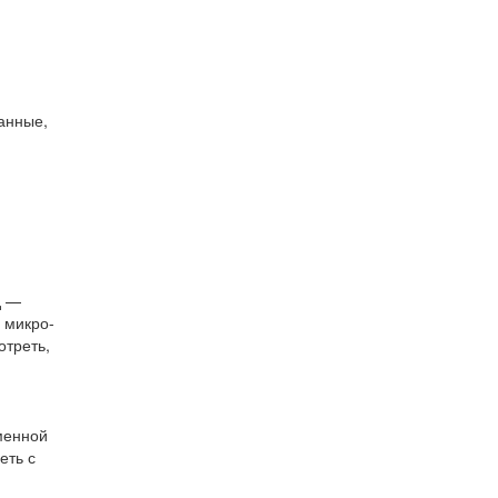
ванные,
д —
 микро-
отреть,
менной
еть с