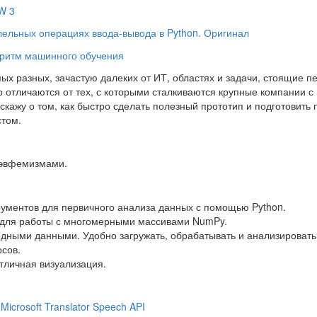
W 3
ельных операциях ввода-вывода в Python. Оригинал
горитм машинного обучения
ых разных, зачастую далеких от ИТ, областях и задачи, стоящие п
 отличаются от тех, с которыми сталкиваются крупные компании с
скажу о том, как быстро сделать полезный прототип и подготовить 
стом.
 эвфемизмами.
трументов для первичного анализа данных с помощью Python.
 для работы с многомерными массивами NumPy.
дными данными. Удобно загружать, обрабатывать и анализировать
сов.
отличная визуализация.
icrosoft Translator Speech API