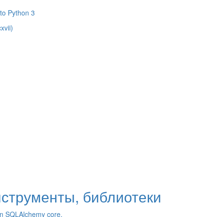
 to Python 3
vii)
нструменты, библиотеки
on SQLAlchemy core.