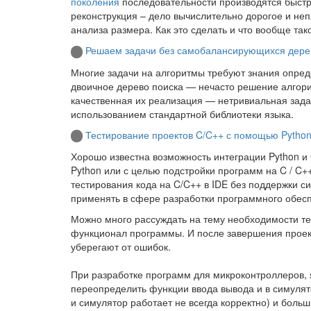
поколения
последовательности производятся быстр
реконструкция – дело вычислительно дорогое и не
анализа размера. Как это сделать и что вообще так
Решаем задачи без самобалансирующихся дерев
Многие задачи на алгоритмы требуют знания опреде
двоичное дерево поиска — нечасто решение алгорит
качественная их реализация — нетривиальная задач
использованием стандартной библиотеки языка.
Тестирование проектов C/C++ с помощью Pytho
Хорошо известна возможность интеграции Python и 
Python или с целью подстройки программ на C / C+
тестирования кода на C/C++ в IDE без поддержки си
применять в сфере разработки программного обес
Можно много рассуждать на тему необходимости тес
функционал программы. И после завершения проект
уберегают от ошибок.
При разработке программ для микроконтроллеров, я
переопределить функции ввода вывода и в симулят
и симулятор работает не всегда корректно) и бол