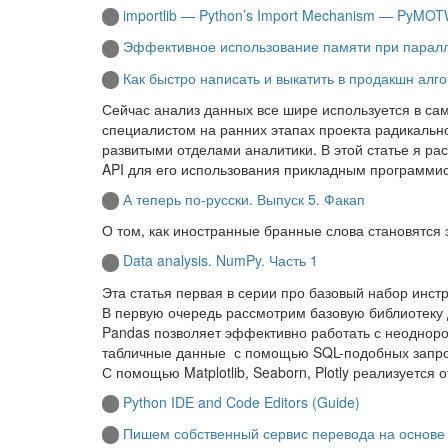
importlib — Python’s Import Mechanism — PyMOT
Эффективное использование памяти при паралл
Как быстро написать и выкатить в продакшн ал
Сейчас анализ данных все шире используется в сам
специалистом на ранних этапах проекта радикально
развитыми отделами аналитики. В этой статье я рас
API для его использования прикладным программи
А теперь по-русски. Выпуск 5. Факап
О том, как иностранные бранные слова становятся
Data analysis. NumPy. Часть 1
Эта статья первая в серии про базовый набор инс
В первую очередь рассмотрим базовую библиотеку
Pandas позволяет эффективно работать с неодноро
табличные данные с помощью SQL-подобных запро
С помощью Matplotlib, Seaborn, Plotly реализуется 
Python IDE and Code Editors (Guide)
Пишем собственный сервис перевода на основе M