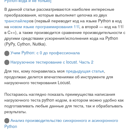
Python-кода и не только]
В данной статье рассматриваются наиболее интересные
преобразования, которые выполняет цепочка из двух
транспайлер
ов (первый переводит код на языке Python в код
на
новом языке программирования 11l
, а второй — код на 11l
в C++), а также производится сравнение производительности с
другими средствами ускорения/исполнения кода на Python
(PyPy, Cython, Nuitka).
Учим Python: с 0 до профессионала
Нагрузочное тестирование с locust. Часть 2
Для тех, кому понравилась моя
предыдущая статья
,
продолжаю делится впечатлениями об инструменте для
нагрузочного тестирования Locust.
Постараюсь наглядно показать преимущества написания
нагрузочного теста python кодом, в котором можно удобно как
подготавливать любые данные для теста, так и обрабатывать
результаты.
Анализ производительство синхронного и асинхронного
Python