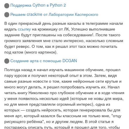
Поддержка Cython в Python 2
Решаем crackme от Лаборатории Касперского
В один прекрасный день разные каналы в телеграмме начали
кидать
ссылку
на крэкмишку от ЛК, Успешно выполнившие
задание будут приглашены на собеседование!. После такого
громкого заявления мне стало интересно, насколько сложным
будет реверс. О том, как я решал этот таск можно почитать
под катом (много картинок).
Создание арта с помощью DCGAN
Полгода назад я начал изучать машинное обучение, прошел
пару курсов и получил некоторый опыт в этом. Затем, видя
самые разные новости о том, какие нейронные сети крутые и
много могут делать, я решил попробовать изучить их. Начал
читать книгу Николенко про глубокое обучение и в ходе чтения
у меня появилось несколько идей (которые не новы для мира,
но для меня представляли огромный интерес), одна из
которых — создать нейросеть, которая генерировала бы для
меня арт, который казался бы классным не только мне, "отцу
рисующего ребёнка", но и другим людям. В этой статье я
постараюсь описать путь, который я прошел для того, чтобы