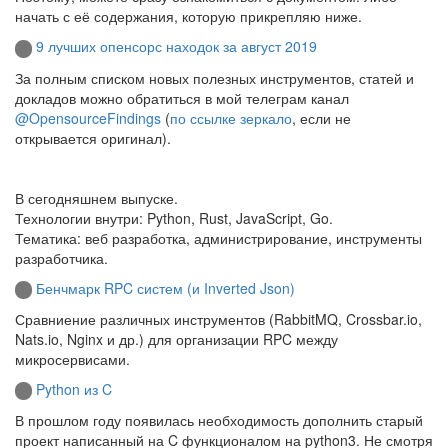
начать с её содержания, которую прикрепляю ниже.
9 лучших опенсорс находок за август 2019
За полным списком новых полезных инструментов, статей и
докладов можно обратиться в мой телеграм канал
@OpensourceFindings
(
по ссылке зеркало
, если не
открывается оригинал).
В сегодняшнем выпуске.
Технологии внутри: Python, Rust, JavaScript, Go.
Тематика: веб разработка, администрирование, инструменты
разработчика.
Бенчмарк RPC систем (и Inverted Json)
Сравниение различных инструментов (RabbitMQ, Crossbar.io,
Nats.io, Nginx и др.) для организации RPC между
микросервисами.
Python из C
В прошлом году появилась необходимость дополнить старый
проект написанный на C функционалом на python3. Не смотря