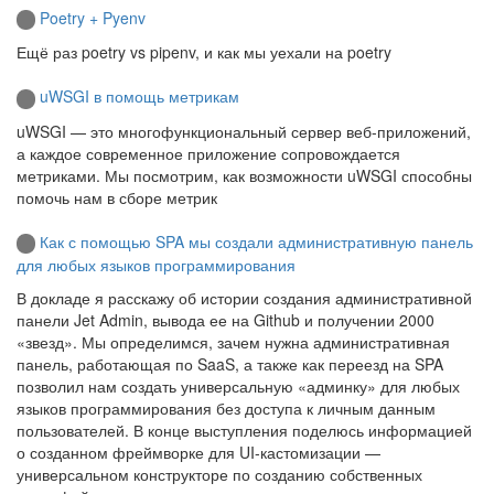
Poetry + Pyenv
Ещё раз poetry vs pipenv, и как мы уехали на poetry
uWSGI в помощь метрикам
uWSGI — это многофункциональный сервер веб-приложений,
а каждое современное приложение сопровождается
метриками. Мы посмотрим, как возможности uWSGI способны
помочь нам в сборе метрик
Как с помощью SPA мы создали административную панель
для любых языков программирования
В докладе я расскажу об истории создания административной
панели Jet Admin, вывода ее на Github и получении 2000
«звезд». Мы определимся, зачем нужна административная
панель, работающая по SaaS, а также как переезд на SPA
позволил нам создать универсальную «админку» для любых
языков программирования без доступа к личным данным
пользователей. В конце выступления поделюсь информацией
о созданном фреймворке для UI-кастомизации —
универсальном конструкторе по созданию собственных