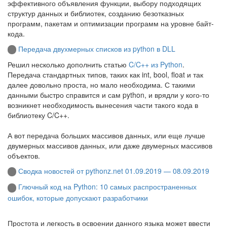
эффективного объявления функции, выбору подходящих
структур данных и библиотек, созданию безотказных
программ, пакетам и оптимизации программ на уровне байт-
кода.
Передача двухмерных списков из python в DLL
Решил несколько дополнить статью
C/C++ из Python
.
Передача стандартных типов, таких как int, bool, float и так
далее довольно проста, но мало необходима. С такими
данными быстро справится и сам python, и врядли у кого-то
возникнет необходимость вынесения части такого кода в
библиотеку C/C++.
А вот передача больших массивов данных, или еще лучше
двумерных массивов данных, или даже двумерных массивов
объектов.
Сводка новостей от pythonz.net 01.09.2019 — 08.09.2019
Глючный код на Python: 10 самых распространенных
ошибок, которые допускают разработчики
Простота и легкость в освоении данного языка может ввести