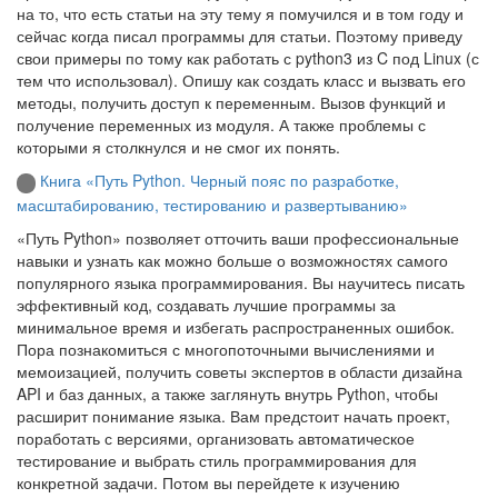
на то, что есть статьи на эту тему я помучился и в том году и
сейчас когда писал программы для статьи. Поэтому приведу
свои примеры по тому как работать с python3 из C под Linux (с
тем что использовал). Опишу как создать класс и вызвать его
методы, получить доступ к переменным. Вызов функций и
получение переменных из модуля. А также проблемы с
которыми я столкнулся и не смог их понять.
Книга «Путь Python. Черный пояс по разработке,
масштабированию, тестированию и развертыванию»
«Путь Python» позволяет отточить ваши профессиональные
навыки и узнать как можно больше о возможностях самого
популярного языка программирования. Вы научитесь писать
эффективный код, создавать лучшие программы за
минимальное время и избегать распространенных ошибок.
Пора познакомиться с многопоточными вычислениями и
мемоизацией, получить советы экспертов в области дизайна
API и баз данных, а также заглянуть внутрь Python, чтобы
расширит понимание языка. Вам предстоит начать проект,
поработать с версиями, организовать автоматическое
тестирование и выбрать стиль программирования для
конкретной задачи. Потом вы перейдете к изучению