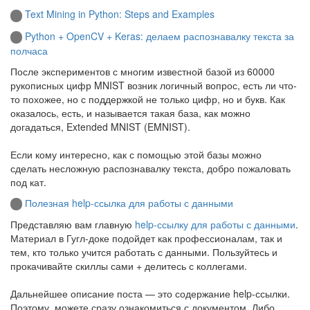
Text Mining in Python: Steps and Examples
Python + OpenCV + Keras: делаем распознавалку текста за
полчаса
После экспериментов с многим известной базой из 60000
рукописных цифр MNIST возник логичный вопрос, есть ли что-
то похожее, но с поддержкой не только цифр, но и букв. Как
оказалось, есть, и называется такая база, как можно
догадаться, Extended MNIST (EMNIST).
Если кому интересно, как с помощью этой базы можно
сделать несложную распознавалку текста, добро пожаловать
под кат.
Полезная help-ссылка для работы с данными
Представляю вам главную
help-ссылку для работы с данными
.
Материал в Гугл-доке подойдет как профессионалам, так и
тем, кто только учится работать с данными. Пользуйтесь и
прокачивайте скиллы сами + делитесь с коллегами.
Дальнейшее описание поста — это содержание help-ссылки.
Поэтому, можете сразу ознакомиться с документом. Либо