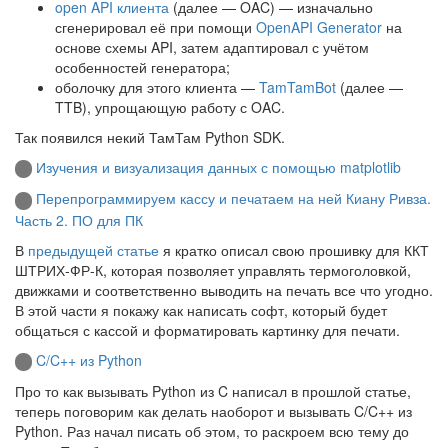
open API клиента
(далее — OAC) — изначально
сгенерировал её при помощи
OpenAPI Generator
на
основе схемы API, затем адаптировал с учётом
особенностей генератора;
оболочку для этого клиента —
TamTamBot
(далее —
TTB), упрощающую работу с OAC.
Так появился некий ТамТам Python SDK.
Изучения и визуализация данных с помощью matplotlib
Перепрограммируем кассу и печатаем на ней Киану Ривза.
Часть 2. ПО для ПК
В
предыдущей статье
я кратко описал свою прошивку для ККТ
ШТРИХ-ФР-К, которая позволяет управлять термоголовкой,
движками и соответственно выводить на печать все что угодно.
В этой части я покажу как написать софт, который будет
общаться с кассой и форматировать картинку для печати.
C/C++ из Python
Про то как вызывать Python из C написал в прошлой статье,
теперь поговорим как делать наоборот и вызывать C/C++ из
Python. Раз начал писать об этом, то раскроем всю тему до