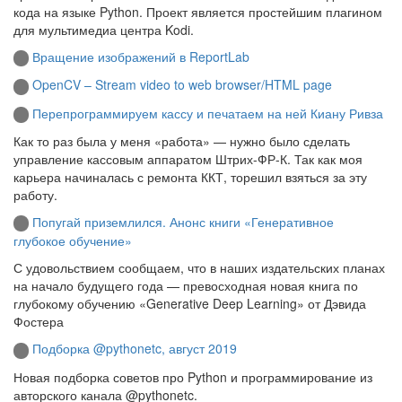
кода на языке Python. Проект является простейшим плагином
для мультимедиа центра Kodi.
Вращение изображений в ReportLab
OpenCV – Stream video to web browser/HTML page
Перепрограммируем кассу и печатаем на ней Киану Ривза
Как то раз была у меня «работа» — нужно было сделать
управление кассовым аппаратом Штрих-ФР-К. Так как моя
карьера начиналась с ремонта ККТ, торешил взяться за эту
работу.
Попугай приземлился. Анонс книги «Генеративное
глубокое обучение»
С удовольствием сообщаем, что в наших издательских планах
на начало будущего года — превосходная новая книга по
глубокому обучению «Generative Deep Learning» от Дэвида
Фостера
Подборка @pythonetc, август 2019
Новая подборка советов про Python и программирование из
авторского канала @pythonetc.