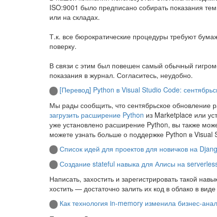
ISO:9001 было предписано собирать показания тем
или на складах.
Т.к. все бюрократические процедуры требуют бума
поверку.
В связи с этим был повешен самый обычный гигром
показания в журнал. Согласитесь, неудобно.
[Перевод] Python в Visual Studio Code: сентябр
Мы рады сообщить, что сентябрьское обновление ра
загрузить расширение Python
из Marketplace или ус
уже установлено расширение Python, вы также може
можете узнать больше о поддержке Python в Visual 
Список идей для проектов для новичков на Djan
Создание stateful навыка для Алисы на serverle
Написать, захостить и зарегистрировать такой нав
хостить — достаточно залить их код в облако в вид
Как технология in-memory изменила бизнес-анал