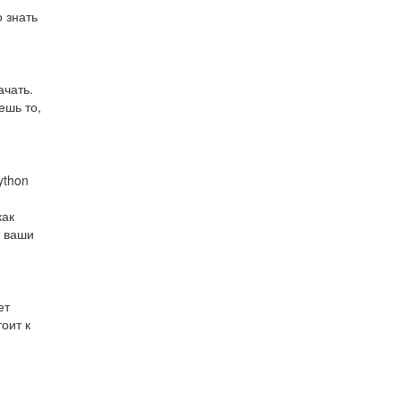
 знать
ачать.
ешь то,
ython
как
т ваши
ет
оит к