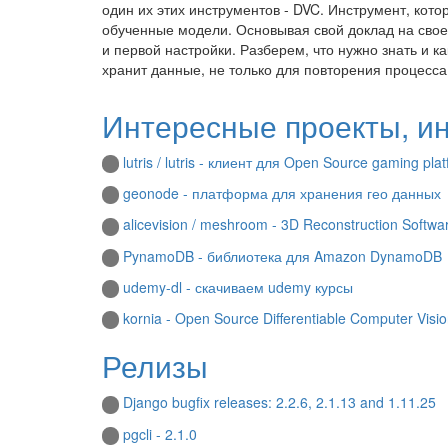
один их этих инструментов - DVC. Инструмент, кото
обученные модели. Основывая свой доклад на сво
и первой настройки. Разберем, что нужно знать и к
хранит данные, не только для повторения процесса
Интересные проекты, и
lutris / lutris - клиент для Open Source gaming pla
geonode - платформа для хранения гео данных
alicevision / meshroom - 3D Reconstruction Softwa
PynamoDB - библиотека для Amazon DynamoDB
udemy-dl - скачиваем udemy курсы
kornia - Open Source Differentiable Computer Visio
Релизы
Django bugfix releases: 2.2.6, 2.1.13 and 1.11.25
pgcli - 2.1.0