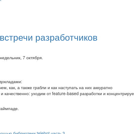
встречи разработчиков
недельник, 7 октября.
 докладами:
м, как, а также грабли и как наступать на них аккуратно
и качественно: уходим от feature-based разработки и концентриру
таймпаде.
ощью библиотеки telebot часть 3