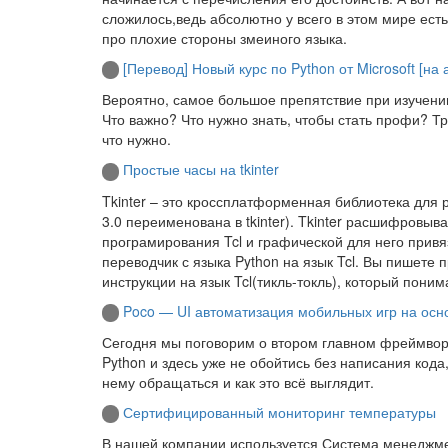
сложилось,ведь абсолютно у всего в этом мире есть
про плохие стороны змеиного языка.
[Перевод] Новый курс по Python от Microsoft [на
Вероятно, самое большое препятствие при изучении
Что важно? Что нужно знать, чтобы стать профи? Тр
что нужно.
Простые часы на tkinter
Tkinter – это кроссплатформенная библиотека для 
3.0 переименована в tkinter). Tkinter расшифровывае
програмирования Tcl и графической для него привяз
переводчик с языка Python на язык Tcl. Вы пишете п
инструкции на язык Tcl(тикль-токль), который понимае
Poco — UI автоматизация мобильных игр на основ
Сегодня мы поговорим о втором главном фреймворк
Python и здесь уже не обойтись без написания кода
нему обращаться и как это всё выглядит.
Сертифицированный мониторинг температуры
В нашей компании используется Система менеджмен