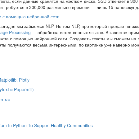
вета, если данные хранятся на жестком диске. SSD отвечает в 300
и требуется в 300,000 раз меньше времени — лишь 15 наносекунд.
е с помощью нейронной сети
сегодня мы займемся NLP. Не тем NLP, про который продают книжк
uage Processing
— обработка естественных языков. В качестве при
текста с помощью нейронной сети. Создавать тексты мы сможем на
ьтаты получаются весьма интересными, по картинке уже наверно мо
lotlib, Plotly
text и Papermill)
ентов
orum In Python To Support Healthy Communities