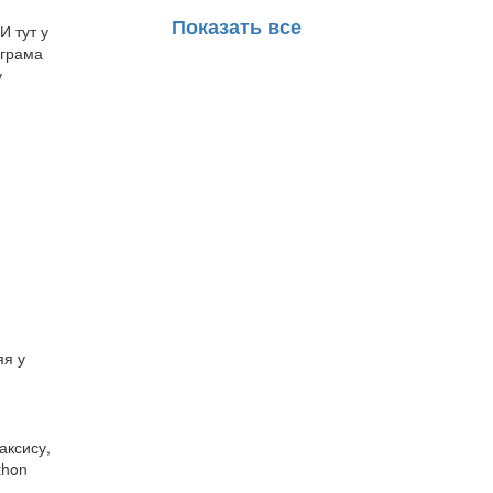
Показать все
И тут у
еграма
у
яя у
аксису,
thon