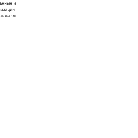
данные и
лизации
ак же он