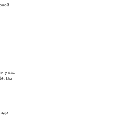
ерной
м
ли у вас
de. Вы
надо