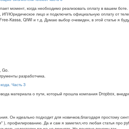
пает момент, когда необходимо реализовать оплату в вашем боте. 
Н, ИП/Юридическое лицо и подключить официальную оплату от тел
Free-Kassa, QIWI и т.д. Думаю выбор очевиден, в этой статье я буд
, Go.
трументы разработчика.
кода. Часть 3
ода материала о пути, который прошла компания Dropbox, внедр
ния. Он идеально подходит для новичков,благодаря простому синт
и" ), профилированию. Да и сам я заметил,что любая статья про py
азывать недостатки языка не принято. Не понятно почему так