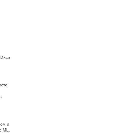
 Ильи
осто;
мы
сом и
с ML,