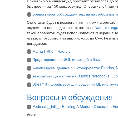
Примерно 5 миллисекунд проходит от запроса до от
быстрее — за 150 микросекунд. Оперативной памят
Бредогенератор: создаем тексты на любом язык
Эта статья будет в немного «пятничном» формате, 
подземных переходах, а тем, который
Natural Lang
такой обработки будет использоваться генерация 
языке, от русского или английского, до С++. Резул
догадаться.
ML на Python: Часть 3
Предотвращение SQL инъекций в базу
Анализируем данные с Октоберфеста: Pandas, Matp
Автоматизируем отчеты с Jupyter Notebooks (Jupy
Streamlit - фреймворк для создания ML инструм
Вопросы и обсуждения
Podcast.__init__: Building A Modern Discussion F
Audio