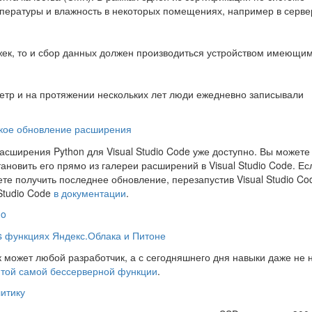
пературы и влажность в некоторых помещениях, например в серв
жек, то и сбор данных должен производиться устройством имеющи
етр и на протяжении нескольких лет люди ежедневно записывали
ьское обновление расширения
сширения Python для Visual Studio Code уже доступно. Вы можете
тановить его прямо из галереи расширений в Visual Studio Code. Ес
те получить последнее обновление, перезапустив Visual Studio Co
Studio Code
в документации
.
go
ss функциях Яндекс.Облака и Питоне
ык может любой разработчик, а с сегодняшнего дня навыки даже не 
е
той самой бессерверной функции
.
итику