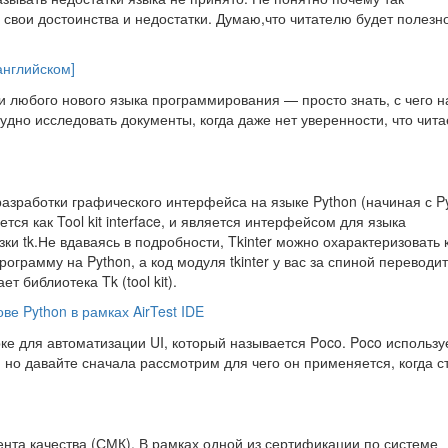
 свои достоинства и недостатки. Думаю,что читателю будет полезно
 английском]
 любого нового языка программирования — просто знать, с чего н
удно исследовать документы, когда даже нет уверенности, что чита
разработки графического интерфейса на языке Python (начиная с P
тся как Tool kit interface, и является интерфейсом для языка
ки tk.Не вдаваясь в подробности, Tkinter можно охарактеризовать 
рограмму на Python, а код модуля tkinter у вас за спиной переводи
т библиотека Tk (tool kit).
е Python в рамках AirTest IDE
е для автоматизации UI, который называется Poco. Poco использу
, но давайте сначала рассмотрим для чего он применяется, когда ст
та качества (СМК). В рамках одной из сертификации по системе