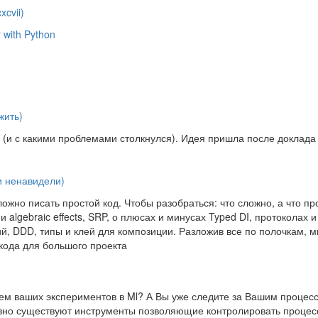
cvii)
 with Python
жить)
а (и с какими проблемами столкнулся). Идея пришла после доклада
и ненавидели)
сложно писать простой код. Чтобы разобраться: что сложно, а что пр
algebraic effects, SRP, о плюсах и минусах Typed DI, протоколах и
й, DDD, типы и клей для композиции. Разложив все по полочкам, 
кода для большого проекта
ием ваших экспериментов в Ml? А Вы уже следите за Вашим процес
авно существуют инструменты позволяющие контролировать процес