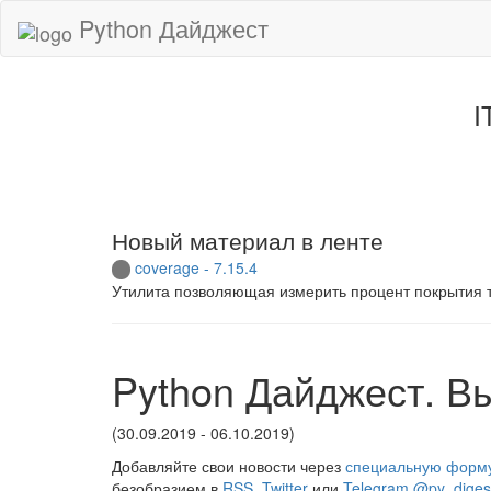
Python Дайджест
I
Новый материал в ленте
coverage - 7.15.4
Утилита позволяющая измерить процент покрытия т
Python Дайджест. В
(30.09.2019 - 06.10.2019)
Добавляйте свои новости через
специальную форм
безобразием в
RSS
,
Twitter
или
Telegram @py_diges