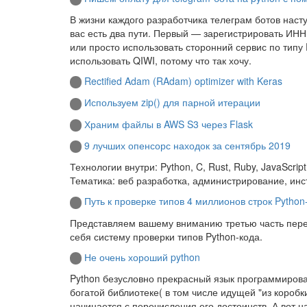
В жизни каждого разработчика телеграм ботов насту
вас есть два пути. Первый — зарегистрировать ИН
или просто использовать сторонний сервис по типу 
использовать QIWI, потому что так хочу.
Rectified Adam (RAdam) optimizer with Keras
Используем zip() для парной итерации
Храним файлы в AWS S3 через Flask
9 лучших опенсорс находок за сентябрь 2019
Технологии внутри: Python, C, Rust, Ruby, JavaScript
Тематика: веб разработка, администрирование, инс
Путь к проверке типов 4 миллионов строк Python-
Представляем вашему вниманию третью часть перев
себя систему проверки типов Python-кода.
Не очень хороший python
Python безусловно прекрасный язык программирова
богатой библиотеке( в том числе идущей "из коробк
начинается с перечисления его достоинств. А вот н