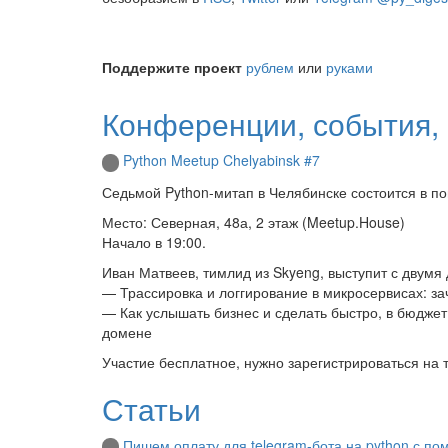
Поддержите проект
рублем
или
руками
Конференции, события, 
Python Meetup Chelyabinsk #7
Седьмой Python-митап в Челябинске состоится в по
Место: Северная, 48а, 2 этаж (Meetup.House)
Начало в 19:00.
Иван Матвеев, тимлид из Skyeng, выступит с двумя
— Трассировка и логгирование в микросервисах: заче
— Как услышать бизнес и сделать быстро, в бюджет 
домене
Участие бесплатное, нужно зарегистрироваться на 
Статьи
Пишем оплату для telegram-бота на python с пом