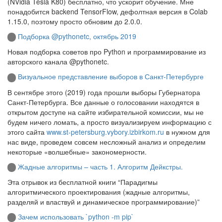
(NVidia Tesla K80) бесплатно, что ускорит обучение. Мне
понадобится backend TensorFlow, дефолтная версия в Colab
1.15.0, поэтому просто обновим до 2.0.0.
Подборка @pythonetc, октябрь 2019
Новая подборка советов про Python и программирование из
авторского канала @pythonetc.
Визуальное представление выборов в Санкт-Петербурге
В сентябре этого (2019) года прошли выборы Губернатора
Санкт-Петербурга. Все данные о голосовании находятся в
открытом доступе на сайте избирательной комиссии, мы не
будем ничего ломать, а просто визуализируем информацию с
этого сайта
www.st-petersburg.vybory.izbirkom.ru
в нужном для
нас виде, проведем совсем несложный анализ и определим
некоторые «волшебные» закономерности.
Жадные алгоритмы – часть 1. Алгоритм Дейкстры.
Эта отрывок из бесплатной книги “Парадигмы
алгоритмического проектирования (жадные алгоритмы,
разделяй и властвуй и динамическое программирование)”
Зачем использовать `python -m pip`