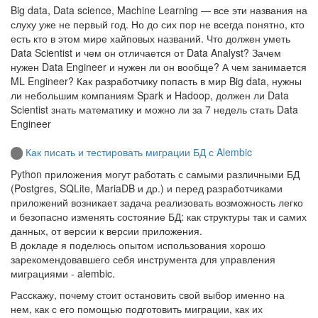
Big data, Data science, Machine Learning — все эти названия на
слуху уже не первый год. Но до сих пор не всегда понятно, кто
есть кто в этом мире хайповых названий. Что должен уметь
Data Scientist и чем он отличается от Data Analyst? Зачем
нужен Data Engineer и нужен ли он вообще? А чем занимается
ML Engineer? Как разработчику попасть в мир Big data, нужны
ли небольшим компаниям Spark и Hadoop, должен ли Data
Scientist знать математику и можно ли за 7 недель стать Data
Engineer
Как писать и тестировать миграции БД с Alembic
Python приложения могут работать с самыми различными БД
(Postgres, SQLite, MariaDB и др.) и перед разработчиками
приложений возникает задача реализовать возможность легко
и безопасно изменять состояние БД: как структуры так и самих
данных, от версии к версии приложения.
В докладе я поделюсь опытом использования хорошо
зарекомендовавшего себя инструмента для управления
миграциями - alembic.
Расскажу, почему стоит остановить свой выбор именно на
нем, как с его помощью подготовить миграции, как их