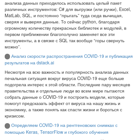
анализа данных приходилось использовать целый пакет
различных инструментов: C# для выгрузки (или ручки), Excel,
MatLab, SQL, и постоянно “прыгать” туда сюда вычищая,
сверяя и выверяя данные. То сейчас python, благодаря
огромному количеству прекрасных библиотек и модулей, в
первом приближении благополучно заменяет все эти
инструменты, а в связке с SQL так вообще “горы свернуть
можно”.
Анализ скорости распространения COVID-19 и публикация
результатов на dstack.ai
Несмотря на всю важность и популярность анализа данных
печальная ситуация вокруг вируса COVID-19 еще больше
подогрела интерес к этой области. Последние пару месяцев
правительства и отдельные люди во всем мире пытаются
собрать данные о COVID-19 и построить модели, которые
помогут предсказать эффект от вируса на нашу жизнь и
экономику, а также понять как спасти жизни и бороться с
кризисом.
Определяем COVID-19 на рентгеновских снимках с
помощью Keras, TensorFlow и глубокого обучения