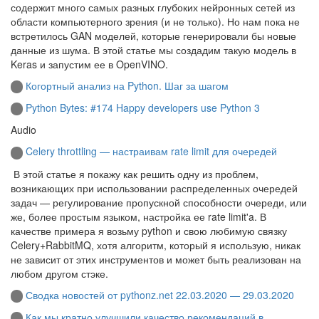
содержит много самых разных глубоких нейронных сетей из
области компьютерного зрения (и не только). Но нам пока не
встретилось GAN моделей, которые генерировали бы новые
данные из шума. В этой статье мы создадим такую модель в
Keras и запустим ее в OpenVINO.
Когортный анализ на Python. Шаг за шагом
Python Bytes: #174 Happy developers use Python 3
Audio
Celery throttling — настраивам rate limit для очередей
​ В этой статье я покажу как решить одну из проблем,
возникающих при использовании распределенных очередей
задач — регулирование пропускной способности очереди, или
же, более простым языком, настройка ее rate limit'a. В
качестве примера я возьму python и свою любимую связку
Celery+RabbitMQ, хотя алгоритм, который я использую, никак
не зависит от этих инструментов и может быть реализован на
любом другом стэке.
Сводка новостей от pythonz.net 22.03.2020 — 29.03.2020
Как мы кратно улучшили качество рекомендаций в