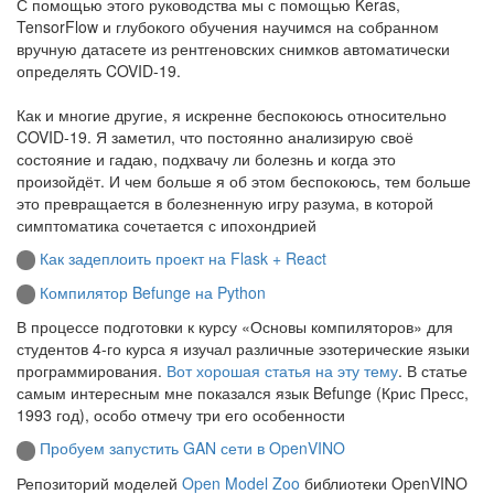
С помощью этого руководства мы с помощью Keras,
TensorFlow и глубокого обучения научимся на собранном
вручную датасете из рентгеновских снимков автоматически
определять COVID-19.
Как и многие другие, я искренне беспокоюсь относительно
COVID-19. Я заметил, что постоянно анализирую своё
состояние и гадаю, подхвачу ли болезнь и когда это
произойдёт. И чем больше я об этом беспокоюсь, тем больше
это превращается в болезненную игру разума, в которой
симптоматика сочетается с ипохондрией
Как задеплоить проект на Flask + React
Компилятор Befunge на Python
В процессе подготовки к курсу «Основы компиляторов» для
студентов 4-го курса я изучал различные эзотерические языки
программирования.
Вот хорошая статья на эту тему
. В статье
самым интересным мне показался язык Befunge (Крис Пресс,
1993 год), особо отмечу три его особенности
Пробуем запустить GAN сети в OpenVINO
Репозиторий моделей
Open Model Zoo
библиотеки OpenVINO