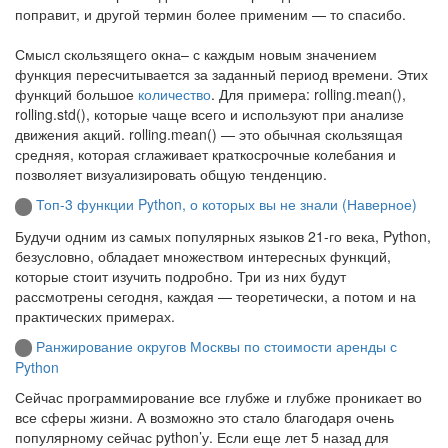
поправит, и другой термин более применим — то спасибо.
Смысл скользящего окна– с каждым новым значением
функция пересчитывается за заданный период времени. Этих
функций большое
количество
. Для примера: rolling.mean(),
rolling.std(), которые чаще всего и используют при анализе
движения акций. rolling.mean() — это обычная скользящая
средняя, которая сглаживает краткосрочные колебания и
позволяет визуализировать общую тенденцию.
Топ-3 функции Python, о которых вы не знали (Наверное)
Будучи одним из самых популярных языков 21-го века, Python,
безусловно, обладает множеством интересных функций,
которые стоит изучить подробно. Три из них будут
рассмотрены сегодня, каждая — теоретически, а потом и на
практических примерах.
Ранжирование округов Москвы по стоимости аренды с
Python
Сейчас программирование все глубже и глубже проникает во
все сферы жизни. А возможно это стало благодаря очень
популярному сейчас python’у. Если еще лет 5 назад для