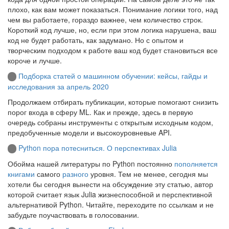
плохо, как вам может показаться. Понимание логики того, над
чем вы работаете, гораздо важнее, чем количество строк.
Короткий код лучше, но, если при этом логика нарушена, ваш
код не будет работать, как задумано. Но с опытом и
творческим подходом к работе ваш код будет становиться все
короче и лучше.
Подборка статей о машинном обучении: кейсы, гайды и
исследования за апрель 2020
Продолжаем отбирать публикации, которые помогают снизить
порог входа в сферу ML. Как и прежде, здесь в первую
очередь собраны инструменты с открытым исходным кодом,
предобученные модели и высокоуровневые API.
Python пора потесниться. О перспективах Julia
Обойма нашей литературы по Python постоянно
пополняется
книгами
самого
разного
уровня. Тем не менее, сегодня мы
хотели бы сегодня вынести на обсуждение эту статью, автор
которой считает язык Julia жизнеспособной и перспективной
альтернативой Python. Читайте, переходите по ссылкам и не
забудьте поучаствовать в голосовании.