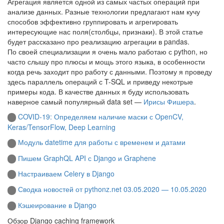
Агрегация является одной из самых частых операций при
анализе данных. Разные технологии предлагают нам кучу
способов эффективно группировать и агрегировать
интересующие нас поля(столбцы, признаки). В этой статье
будет рассказано про реализацию агрегации в pandas.
По своей специализации я очень мало работаю с python, но
часто слышу про плюсы и мощь этого языка, в особенности
когда речь заходит про работу с данными. Поэтому я проведу
здесь параллель операций с T-SQL и приведу некотрые
примеры кода. В качестве данных я буду использовать
наверное самый популярный data set —
Ирисы Фишера
.
COVID-19: Определяем наличие маски с OpenCV,
Keras/TensorFlow, Deep Learning
Модуль datetime для работы с временем и датами
Пишем GraphQL API с Django и Graphene
Настраиваем Celery в Django
Сводка новостей от pythonz.net 03.05.2020 — 10.05.2020
Кэшеирование в Django
Обзор Django caching framework