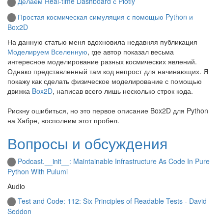
Делаем Real-time Dashboard с Plotly
Простая космическая симуляция с помощью Python и
Box2D
На данную статью меня вдохновила недавняя публикация
Моделируем Вселенную
, где автор показал весьма
интересное моделирование разных космических явлений.
Однако представленный там код непрост для начинающих. Я
покажу как сделать физическое моделирование с помощью
движка
Box2D
, написав всего лишь несколько строк кода.
Рискну ошибиться, но это первое описание Box2D для Python
на Хабре, восполним этот пробел.
Вопросы и обсуждения
Podcast.__init__: Maintainable Infrastructure As Code In Pure
Python With Pulumi
Audio
Test and Code: 112: Six Principles of Readable Tests - David
Seddon