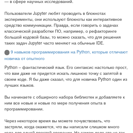
— в сфере научных исследований.
Пользователи Jupyter любят проводить в блокнотах
эксперименты, они используют блокноты как интерактивное
средство коммуникации. Правда, если говорить о задачах
классической разработки ПО, например, о рефакторинге
большой кодовой базы, то можно сказать, что для решения
таких задач Jupyter часто меняют на обычные IDE.
9 навыков программирования на Python, которые отличают
новичка от опытного
Python – фантастический язык. Его синтаксис настолько прост,
что вам даже не придется искать лишнюю точку с запятой в
своем коде. Я бы даже сказал, что для новичка Python один из
лучших языков.
Вы начинаете с обширного набора библиотек и добавляете к
ним все новые и новые по мере получения опыта в
программировании.
Через некоторое время вы можете почувствовать, что
застряли, когда окажется, что вы написали слишком много
кода для одной простой операции. На самом деле это не так