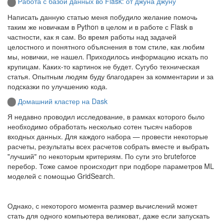
Работа с базой данных во Flask: от джуна джуну
Написать данную статью меня побудило желание помочь
таким же новичкам в Python в целом и в работе с Flask в
частности, как я сам. Во время работы над задачей
целостного и понятного объяснения в том стиле, как любим
мы, новички, не нашел. Приходилось информацию искать по
крупицам. Каких-то картинок не будет. Сугубо техническая
статья. Опытным людям буду благодарен за комментарии и за
подсказки по улучшению кода.
Домашний кластер на Dask
Я недавно проводил исследование, в рамках которого было
необходимо обработать несколько сотен тысяч наборов
входных данных. Для каждого набора — провести некоторые
расчеты, результаты всех расчетов собрать вместе и выбрать
"лучший" по некоторым критериям. По сути это bruteforce
перебор. Тоже самое происходит при подборе параметров ML
моделей с помощью GridSearch.
Однако, с некоторого момента размер вычислений может
стать для одного компьютера великоват, даже если запускать