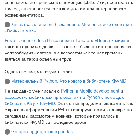
ее в несколько процессов с помощью joblib. Или, если сказать
точнее, он становится слишком долгим для нетерпеливого
экспериментатора.
Князь сказал или где была война. Мой опыт исследования
«Войны и мир»
Роман-эпопею Льва Николаевича Толстого «Война и мир»
я
так и не прочитал до сих — в школе было не интересно из-за
«словоблудия» автора, а с возрастом как-то нет времени
взяться за такой объемный труд.
Однако решил, что изучить стоит…
Материальный Python. Что нового в библиотеке KivyMD
Не так давно уже писали о
Python в Mobile development
и
разработке мобильных приложений на Python с помощью
библиотек Kivy и KivyMD
. Эта статья продолжит знакомить вас
с кроссплатформенными Python инструментами, а конкретно
сегодня мы рассмотрим новинки, которые появились в
библиотеке KivyMD за последнее время.
Groupby aggregation в pandas