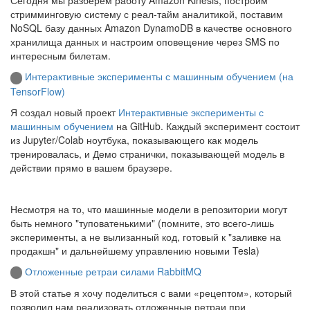
Сегодня мы разберем работу Amazon Kinesis, построим
стримминговую систему с реал-тайм аналитикой, поставим
NoSQL базу данных Amazon DynamoDB в качестве основного
хранилища данных и настроим оповещение через SMS по
интересным билетам.
Интерактивные эксперименты с машинным обучением (на
TensorFlow)
Я создал новый проект
Интерактивные эксперименты с
машинным обучением
на GitHub. Каждый эксперимент состоит
из Jupyter/Colab ноутбука, показывающего как модель
тренировалась, и Демо странички, показывающей модель в
действии прямо в вашем браузере.
Несмотря на то, что машинные модели в репозитории могут
быть немного "туповатенькими" (помните, это всего-лишь
эксперименты, а не вылизанный код, готовый к "заливке на
продакшн" и дальнейшему управлению новыми Tesla)
Отложенные ретраи силами RabbitMQ
В этой статье я хочу поделиться с вами «рецептом», который
позволил нам реализовать отложенные ретраи при