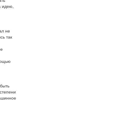
а идею,
ал не
сь так
се
мощью
 быть
 степени
Машинное