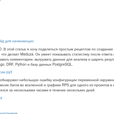
гайд для начинающих
-ID. В этой статье я хочу поделиться простым рецептом по созданию
 что делает Meduza. Он умеет показывать статистику после ответа 
авать комментарии, выгружать данные для анализа и шарить резул
go, DRF, Python и базу данных PostgreSQL.
сии py3
я обнаружил небольшую ошибку конфигурации переменной окружен
есие багов во вселенной и графики RPS для одного из проектов в
нялся за несколькими часами в течение нескольких дней.
ey
илотников