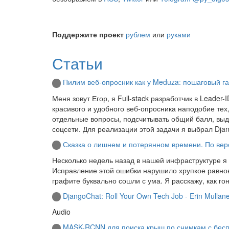
Поддержите проект
рублем
или
руками
Статьи
Пилим веб-опросник как у Meduza: пошаговый 
Меня зовут Егор, я Full-stack разработчик в Leader
красивого и удобного веб-опросника наподобие тех,
отдельные вопросы, подсчитывать общий балл, выд
соцсети. Для реализации этой задачи я выбрал Djan
Сказка о лишнем и потерянном времени. По вер
Несколько недель назад в нашей инфраструктуре 
Исправление этой ошибки нарушило хрупкое равнов
графите буквально сошли с ума. Я расскажу, как го
DjangoChat: Roll Your Own Tech Job - Erin Mullan
Audio
MASK-RCNN для поиска крыш по снимкам с бесп