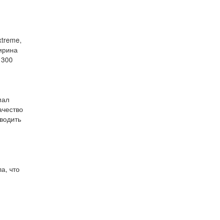
xtreme,
ирина
1300
мал
ачество
водить
а, что