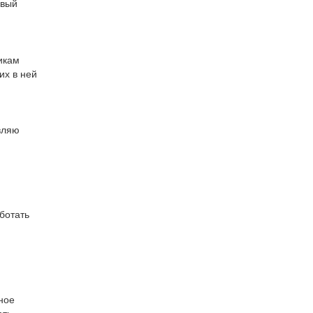
рвый
икам
их в ней
вляю
ботать
ное
ать