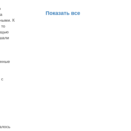
ю
Показать все
на
ными. К
 то
мощью
шали
онные
 с
алось