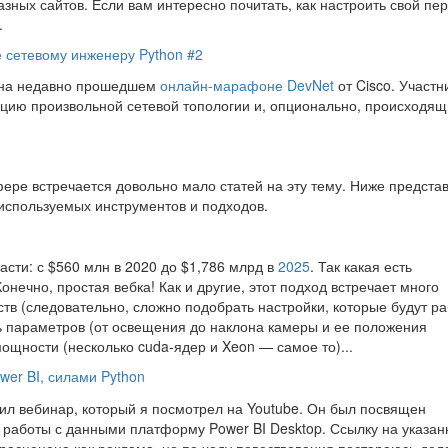
зных сайтов. Если вам интересно почитать, как настроить свой пе
.
е сетевому инженеру Python #2
я на недавно прошедшем
онлайн-марафоне DevNet
от Cisco. Участн
ацию произвольной сетевой топологии и, опционально, происходящ
фере встречается довольно мало статей на эту тему. Ниже предста
 используемых инструментов и подходов.
расти: с $560 млн в 2020 до $1,786 млрд в
2025
. Так какая есть
нечно, простая вебка! Как и другие, этот подход встречает много
ств (следовательно, сложно подобрать настройки, которые будут ра
ть параметров (от освещения до наклона камеры и ее положения
щности (несколько cuda-ядер и Xeon — самое то)...
wer BI, силами Python
л вебинар, который я посмотрел на Youtube. Он был посвящен
я работы с данными платформу Power BI Desktop. Ссылку на указан
 расценена как реклама, но по ходу повествования постараюсь дел