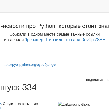
T-новости про Python, которые стоит зна
Собрали в одном месте самые важные ссылки
и сделали
Тренажер IT-инцидентов для DevOps/SRE
:
https://pypi.python.org/pypi/Django/
поделиться в
ыпуск 334
у
. Следите за всем этим
t