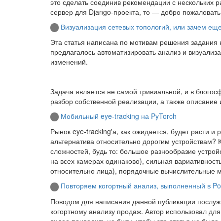
это сделать соединив рекомендации с нескольких ра
сервер для Django-проекта, то — добро пожаловать
Визуализация сетевых топологий, или зачем ещ
Эта статья написана по мотивам решения задани
предлагалось автоматизировать анализ и визуализ
изменений.
Задача является не самой тривиальной, и в блогос
разбор собственной реализации, а также описание
Мобильный eye-tracking на PyTorch
Рынок eye-tracking'а, как ожидается, будет расти и 
альтернатива относительно дорогим устройствам? Ко
сложностей, будь то: большое разнообразие устрой
на всех камерах одинаково), сильная вариативнос
относительно лица), порядочные вычислительные мо
Повторяем когортный анализ, выполненный в Po
Поводом для написания данной публикации послужи
когортному анализу продаж. Автор использовал дл
видео приводить не буду, чтобы эта статья не была