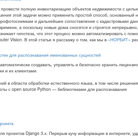
 провести полную инвентаризацию объектов недвижимости с цель
шения этой задачи можно применить простой способ, основанный 
эрофотоснимкам и дальнейшее сопоставление с кадастровыми дан
времени, а поскольку новые дома сносятся и строятся непрерывно,
возникает гипотеза, что этот процесс можно автоматизировать с по
er Vision. В этой статье я расскажу о том, как мы в
«НОРБИТ»
ре
иотек для распознавания именованных сущностей
автоматически создавать, управлять и безопасно хранить лицензи
и и их клиентами.
ий в области обработки естественного языка, в том числе решения
оты с open source Python — библиотеками для распознавания
проекта
для проектов Django 3.х. Перерыв кучу информации в интернете, уд