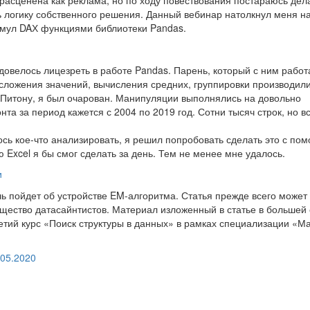
ь логику собственного решения. Данный вебинар натолкнул меня н
рмул DAХ функциями библиотеки Pandas.
овелось лицезреть в работе Pandas. Парень, который с ним работ
сложения значений, вычисления средних, группировки производили
 к Питону, я был очарован. Манипуляции выполнялись на довольно
а за период кажется с 2004 по 2019 год. Сотни тысяч строк, но в
сь кое-что анализировать, я решил попробовать сделать это с по
 Excel я бы смог сделать за день. Тем не менее мне удалось.
и
ечь пойдет об устройстве EM-алгоритма. Статья прежде всего может
общество датасайнтистов. Материал изложенный в статье в большей
ретий курс «Поиск структуры в данных» в рамках специализации «
.05.2020