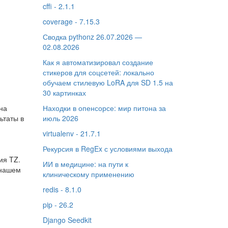
cffi - 2.1.1
coverage - 7.15.3
Сводка pythonz 26.07.2026 —
02.08.2026
Как я автоматизировал создание
стикеров для соцсетей: локально
обучаем стилевую LoRA для SD 1.5 на
30 картинках
на
Находки в опенсорсе: мир питона за
ьтаты в
июль 2026
virtualenv - 21.7.1
Рекурсия в RegEx с условиями выхода
ия TZ.
ИИ в медицине: на пути к
 нашем
клиническому применению
redis - 8.1.0
pip - 26.2
Django Seedkit