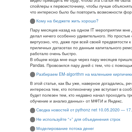
спойлеры к первоисточнику, чтобы лучше объяснят
что интересно было бы повторить возможности фо
Кому на бюджете жить хорошо?
Пару месяцев назад на одном IT мероприятии мне д
делал ничего особенно удивительного. Но простые 
виртуозно, что, даже при всей своей предвзятости
приличных датасетах по данным капитального ремонт
работало очень быстро.
В общем когда мне еще через пару месяцев пришло
Pandas. Провозился пару дней с тем, что с помощью
Разбираем EM-algorithm на маленькие кирпичик
В этой статье, как Вы уже, наверное догадались, р
интересна тем, кто потихонечку уже вступает в со
будет полезен тем, кто недавно начал проходить т
обучение и анализ данных» от МФТИ и Яндекс.
Сводка новостей от pythonz net 10.05.2020 — 17
Не используйте “+” для объединения строк
Моделирование потока денег