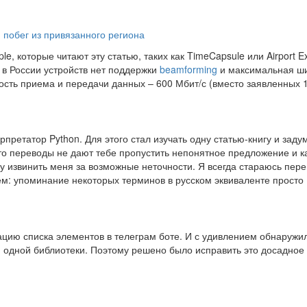
и побег из привязанного региона
e, которые читают эту статью, таких как TimeCapsule или Airport E
 в России устройств нет поддержки
beamforming
и максимальная ш
ость приема и передачи данных – 600 Мбит/с (вместо заявленных 
рпретатор Python. Для этого стал изучать одну статью-книгу и заду
 что переводы не дают тебе пропустить непонятное предложение и к
у извинить меня за возможные неточности. Я всегда стараюсь пере
ем: упоминание некоторых терминов в русском эквиваленте просто
цию списка элементов в телеграм боте. И с удивлением обнаружил
ни одной библиотеки. Поэтому решено было исправить это досадное