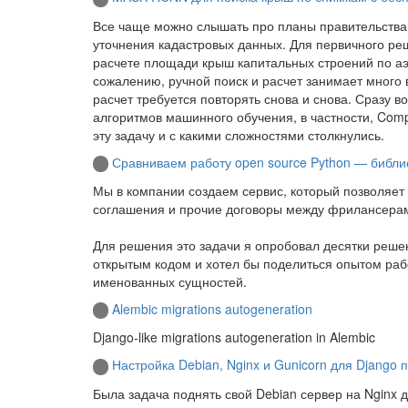
Все чаще можно слышать про планы правительства
уточнения кадастровых данных. Для первичного ре
расчете площади крыш капитальных строений по а
сожалению, ручной поиск и расчет занимает много 
расчет требуется повторять снова и снова. Сразу 
алгоритмов машинного обучения, в частности, Comput
эту задачу и с какими сложностями столкнулись.
Сравниваем работу open source Python — библ
Мы в компании создаем сервис, который позволяет 
соглашения и прочие договоры между фрилансерам
Для решения это задачи я опробовал десятки решен
открытым кодом и хотел бы поделиться опытом раб
именованных сущностей.
Alembic migrations autogeneration
Django-like migrations autogeneration in Alembic
Настройка Debian, Nginx и Gunicorn для Django 
Была задача поднять свой Debian сервер на Nginx 