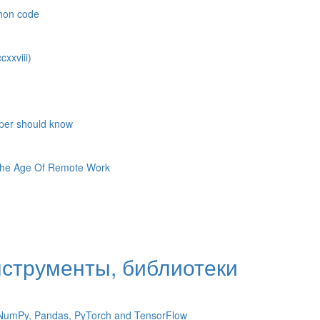
thon code
xxviii)
oper should know
 The Age Of Remote Work
нструменты, библиотеки
n NumPy, Pandas, PyTorch and TensorFlow