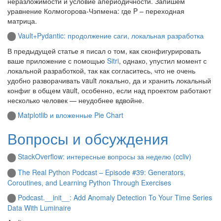
неразложимости и условие апериодичности. Запишем
уравнение Колмогорова-Чэпмена: где P – переходная
матрица.
Vault+Pydantic: продолжение саги, локальная разработка
В предыдущей статье я писал о том, как сконфигурировать
ваше приложение с помощью
Sitri
, однако, упустил момент с
локальной разработкой, так как согласитесь, что не очень
удобно разворачивать vault локально, да и хранить локальный
конфиг в общем vault, особенно, если над проектом работают
несколько человек — неудобнее вдвойне.
Matplotlib и вложенные Pie Chart
Вопросы и обсуждения
StackOverflow: интересные вопросы за неделю (ccliv)
The Real Python Podcast – Episode #39: Generators,
Coroutines, and Learning Python Through Exercises
Podcast.__init__: Add Anomaly Detection To Your Time Series
Data With Luminaire