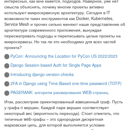
интересных, как мне кажется, подходов. Наверное, уже нет
смысла объяснять, почему многие проекты активно
используют микросервисную архитектуру. Сегодня в IT
возможности таких инструментов как Docker, Kubernetes,
Service Mesh и прочих сильно меняют наше представление об
архитектуре современного приложения, вынуждая
пересматривать подходы и переписывать целые проекты на
микросервисы. Но так ли это необходимо для всех частей
проекта?
PyCon: Announcing the Location for PyCon US 2022/2023
Django Session-based Auth for Single Page Apps
Introducing django-version-checks
2FA in Django using Time-Based one-time password (TOTP)
PAGERANK: алгоритм ранжирования WEB-страниц
Итак, рассмотрим ориентированный взвешенный граф. Пусть
у графа n вершин. Каждой паре вершин соответствует
некоторый вес (вероятность перехода). Стоит отметить, что
типичные web-графы – это однородная дискретная
марковская цепь, для которой выполняется условие