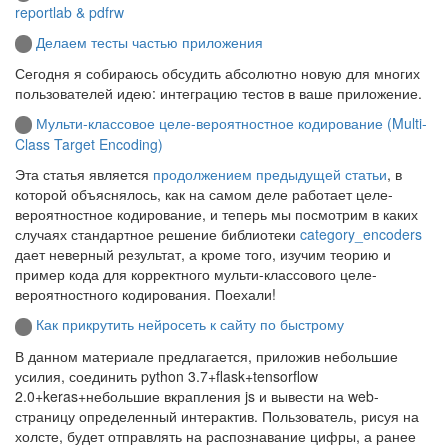
reportlab & pdfrw
Делаем тесты частью приложения
Сегодня я собираюсь обсудить абсолютно новую для многих
пользователей идею: интеграцию тестов в ваше приложение.
Мульти-классовое целе-вероятностное кодирование (Multi-
Class Target Encoding)
Эта статья является
продолжением предыдущей статьи
, в
которой объяснялось, как на самом деле работает целе-
вероятностное кодирование, и теперь мы посмотрим в каких
случаях стандартное решение библиотеки
category_encoders
дает неверный результат, а кроме того, изучим теорию и
пример кода для корректного мульти-классового целе-
вероятностного кодирования. Поехали!
Как прикрутить нейросеть к сайту по быстрому
В данном материале предлагается, приложив небольшие
усилия, соединить python 3.7+flask+tensorflow
2.0+keras+небольшие вкрапления js и вывести на web-
страницу определенный интерактив. Пользователь, рисуя на
холсте, будет отправлять на распознавание цифры, а ранее