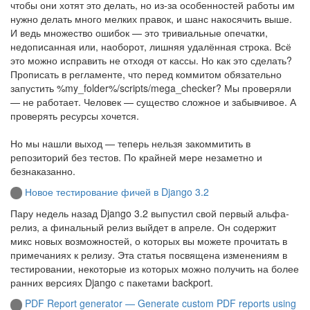
чтобы они хотят это делать, но из-за особенностей работы им
нужно делать много мелких правок, и шанс накосячить выше.
И ведь множество ошибок — это тривиальные опечатки,
недописанная или, наоборот, лишняя удалённая строка. Всё
это можно исправить не отходя от кассы. Но как это сделать?
Прописать в регламенте, что перед коммитом обязательно
запустить %my_folder%/scripts/mega_checker? Мы проверяли
— не работает. Человек — существо сложное и забывчивое. А
проверять ресурсы хочется.
Но мы нашли выход — теперь нельзя закоммитить в
репозиторий без тестов. По крайней мере незаметно и
безнаказанно.
Новое тестирование фичей в Django 3.2
Пару недель назад Django 3.2 выпустил свой первый альфа-
релиз, а финальный релиз выйдет в апреле. Он содержит
микс новых возможностей, о которых вы можете прочитать в
примечаниях к релизу. Эта статья посвящена изменениям в
тестировании, некоторые из которых можно получить на более
ранних версиях Django с пакетами backport.
PDF Report generator — Generate custom PDF reports using