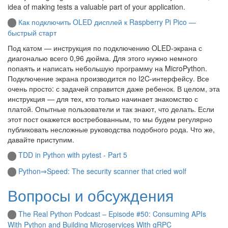
idea of making tests a valuable part of your application.
Как подключить OLED дисплей к Raspberry Pi Pico —
быстрый старт
Под катом — инструкция по подключению OLED-экрана с
диагональю всего 0,96 дюйма. Для этого нужно немного
попаять и написать небольшую программу на MicroPython.
Подключение экрана производится по I2C-интерфейсу. Все
очень просто: с задачей справится даже ребенок. В целом, эта
инструкция — для тех, кто только начинает знакомство с
платой. Опытные пользователи и так знают, что делать. Если
этот пост окажется востребованным, то мы будем регулярно
публиковать несложные руководства подобного рода. Что же,
давайте приступим.
TDD in Python with pytest - Part 5
Python⇒Speed: The security scanner that cried wolf
Вопросы и обсуждения
The Real Python Podcast – Episode #50: Consuming APIs
With Python and Building Microservices With gRPC