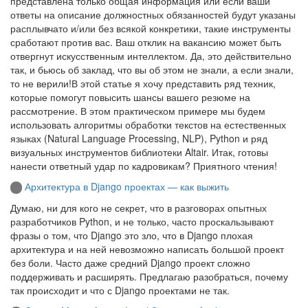
представлена только общая информация или если ваши
ответы на описание должностных обязанностей будут указаны
расплывчато и/или без всякой конкретики, такие инструменты
сработают против вас. Ваш отклик на вакансию может быть
отвергнут искусственным интеллектом. Да, это действительно
так, и бьюсь об заклад, что вы об этом не знали, а если знали,
то не верили!В этой статье я хочу представить ряд техник,
которые помогут повысить шансы вашего резюме на
рассмотрение. В этом практическом примере мы будем
использовать алгоритмы обработки текстов на естественных
языках (Natural Language Processing, NLP), Python и ряд
визуальных инструментов библиотеки Altair. Итак, готовы
нанести ответный удар по кадровикам? Приятного чтения!
Архитектура в Django проектах — как выжить
Думаю, ни для кого не секрет, что в разговорах опытных
разработчиков Python, и не только, часто проскальзывают
фразы о том, что Django это зло, что в Django плохая
архитектура и на ней невозможно написать большой проект
без боли. Часто даже средний Django проект сложно
поддерживать и расширять. Предлагаю разобраться, почему
так происходит и что с Django проектами не так.