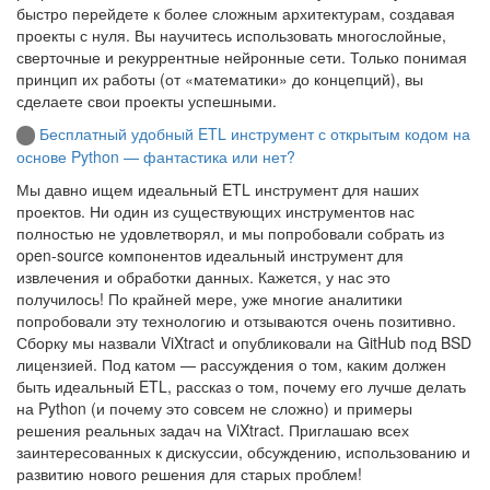
быстро перейдете к более сложным архитектурам, создавая
проекты с нуля. Вы научитесь использовать многослойные,
сверточные и рекуррентные нейронные сети. Только понимая
принцип их работы (от «математики» до концепций), вы
сделаете свои проекты успешными.
Бесплатный удобный ETL инструмент с открытым кодом на
основе Python — фантастика или нет?
Мы давно ищем идеальный ETL инструмент для наших
проектов. Ни один из существующих инструментов нас
полностью не удовлетворял, и мы попробовали собрать из
open-source компонентов идеальный инструмент для
извлечения и обработки данных. Кажется, у нас это
получилось! По крайней мере, уже многие аналитики
попробовали эту технологию и отзываются очень позитивно.
Сборку мы назвали ViXtract и опубликовали на GitHub под BSD
лицензией. Под катом — рассуждения о том, каким должен
быть идеальный ETL, рассказ о том, почему его лучше делать
на Python (и почему это совсем не сложно) и примеры
решения реальных задач на ViXtract. Приглашаю всех
заинтересованных к дискуссии, обсуждению, использованию и
развитию нового решения для старых проблем!