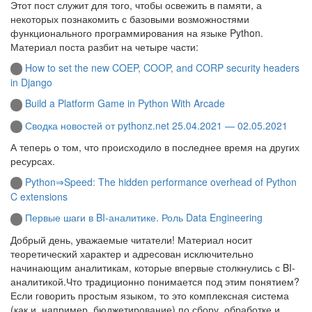
Этот пост служит для того, чтобы освежить в памяти, а
некоторых познакомить с базовыми возможностями
функционального программирования на языке Python.
Материал поста разбит на четыре части:
How to set the new COEP, COOP, and CORP security headers
in Django
Build a Platform Game in Python With Arcade
Сводка новостей от pythonz.net 25.04.2021 — 02.05.2021
А теперь о том, что происходило в последнее время на других
ресурсах.
Python⇒Speed: The hidden performance overhead of Python
C extensions
Первые шаги в BI-аналитике. Роль Data Engineering
Добрый день, уважаемые читатели! Материал носит
теоретический характер и адресован исключительно
начинающим аналитикам, которые впервые столкнулись с BI-
аналитикой.Что традиционно понимается под этим понятием?
Если говорить простым языком, то это комплексная система
(как и, например, бюджетирование) по сбору, обработке и