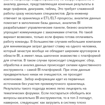
анализу данных, представляющая конечные результаты в
виде графиков, диаграмм, таблиц. Это требует слаженной
работы сразу нескольких специалистов. Дата-инженер
отвечает за хранилища и ETL/ELT-процессы, аналитик данных
помогает в заполнении базы данных, аналитик BI
разрабатывает управленческие панели, бизнес-аналитик
упрощает коммуникации с заказчиками отчетов. Но такой
вариант возможен, только если фирма готова оплачивать
работу команды. В большинстве случаев небольшие компании
для минимизации затрат делают ставку на одного человека,
который зачастую вообще не обладает широким кругозором в
области BI, а имеет лишь шапочное знакомство с платформой
для отчетов. В таком случае происходит следующее: сбор,
обработка и анализ данных происходит силами единственного
инструмента – самой BI-платформой. При этом данные
предварительно никак не очищаются, не проходят
компоновки. Забор информации идет из первичных
источников без участия промежуточного хранилища.
Результаты такого подхода можно легко лицезреть на
тематических форумах. Если постараться обобщить все
вопросы касательно BI-инструментов, то в топ-3 попадут,
наверное, следующие: как загрузить в систему плохо