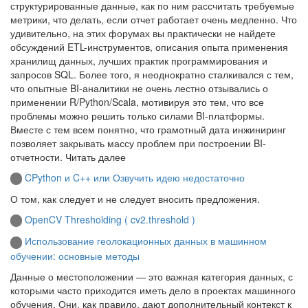
структурированные данные, как по ним рассчитать требуемые
метрики, что делать, если отчет работает очень медленно. Что
удивительно, на этих форумах вы практически не найдете
обсуждений ETL-инструментов, описания опыта применения
хранилищ данных, лучших практик программирования и
запросов SQL. Более того, я неоднократно сталкивался с тем,
что опытные BI-аналитики не очень лестно отзывались о
применении R/Python/Scala, мотивируя это тем, что все
проблемы можно решить только силами BI-платформы.
Вместе с тем всем понятно, что грамотный дата инжиниринг
позволяет закрывать массу проблем при построении BI-
отчетности. Читать далее
CPython и C++ или Озвучить идею недостаточно
О том, как следует и не следует вносить предложения.
OpenCV Thresholding ( cv2.threshold )
Использование геолокационных данных в машинном
обучении: основные методы
Данные о местоположении — это важная категория данных, с
которыми часто приходится иметь дело в проектах машинного
обучения. Они, как правило, дают дополнительный контекст к