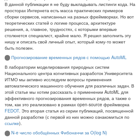
В данной публикации я не буду выкладывать листинги кода. На
просторах Интернета есть масса практических примеров
сборки сервисов, написанных на разных фреймворках. Но вот
теоретических статей о логике процесса, архитектуре
решения, а, главное, трудностях, с которыми впервые
столкнется специалист, крайне мало. Я решил заполнить эту
нишу и описать свой личный опыт, который кому-то может
быть полезен.
Прогнозирование временных рядов с помощью AutoML
В лаборатории моделирования природных систем
Национального центра когнитивных разработок Университета
ИТМО мы активно исследуем вопросы применения
автоматического машинного обучения для различных задач. В
этой статье мы хотим рассказать о применении AutoML для
эффективного прогнозирования временных рядов, а также о
том, как это реализовано в рамках open-source фреймворка
FEDOT
. Это вторая статья из серии публикаций, посвященной
данной разработке (с первой из них можно ознакомиться по
ссылке
).
N-e число обобщённых Фибоначчи за O(log N)