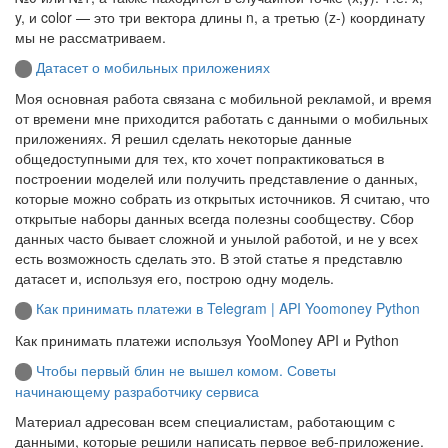
y, и color — это три вектора длины n, а третью (z-) координату
мы не рассматриваем.
Датасет о мобильных приложениях
Моя основная работа связана с мобильной рекламой, и время
от времени мне приходится работать с данными о мобильных
приложениях. Я решил сделать некоторые данные
общедоступными для тех, кто хочет попрактиковаться в
построении моделей или получить представление о данных,
которые можно собрать из открытых источников. Я считаю, что
открытые наборы данных всегда полезны сообществу. Сбор
данных часто бывает сложной и унылой работой, и не у всех
есть возможность сделать это. В этой статье я представлю
датасет и, используя его, построю одну модель.
Как принимать платежи в Telegram | API Yoomoney Python
Как принимать платежи используя YooMoney API и Python
Чтобы первый блин не вышел комом. Советы
начинающему разработчику сервиса
Материал адресован всем специалистам, работающим с
данными, которые решили написать первое веб-приложение.