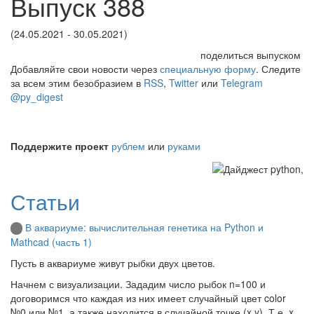
Выпуск 388
(24.05.2021 - 30.05.2021)
поделиться выпуском
Добавляйте свои новости через
специальную форму
. Следите
за всем этим безобразием в
RSS
,
Twitter
или
Telegram
@py_digest
Поддержите проект
рублем
или
руками
Статьи
В аквариуме: вычислительная генетика на Python и
Mathcad (часть 1)
Пусть в аквариуме живут рыбки двух цветов.
Начнем с визуализации. Зададим число рыбок n=100 и
договоримся что каждая из них имеет случайный цвет color
№0 или №1, а также находится в случайной точке (x,y). Т.е. x,