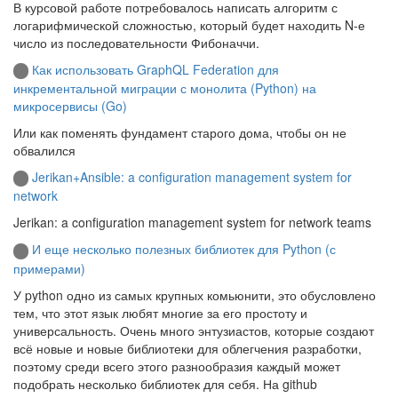
В курсовой работе потребовалось написать алгоритм с
логарифмической сложностью, который будет находить N-е
число из последовательности Фибоначчи.
Как использовать GraphQL Federation для
инкрементальной миграции с монолита (Python) на
микросервисы (Go)
Или как поменять фундамент старого дома, чтобы он не
обвалился
Jerikan+Ansible: a configuration management system for
network
Jerikan: a configuration management system for network teams
И еще несколько полезных библиотек для Python (с
примерами)
У python одно из самых крупных комьюнити, это обусловлено
тем, что этот язык любят многие за его простоту и
универсальность. Очень много энтузиастов, которые создают
всё новые и новые библиотеки для облегчения разработки,
поэтому среди всего этого разнообразия каждый может
подобрать несколько библиотек для себя. На github